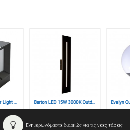
Caddo 1xE27 Outdoor Light Anthracite (80400414)
Barton LED 15W 3000K Outdoor Wall Lamp Black D:45x80x600 mm (80205911)
Ενημερωνόμαστε διαρκώς για τις νέες τάσεις