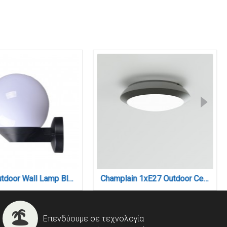
Evelyn Outdoor Wall Lamp Black 1xE27 D:200x240x245mm (80205314)
Champlain 1xE27 Outdoor Ceiling Light Grey D:90x285x285mm (80300834)
Επενδύουμε σε τεχνολογία