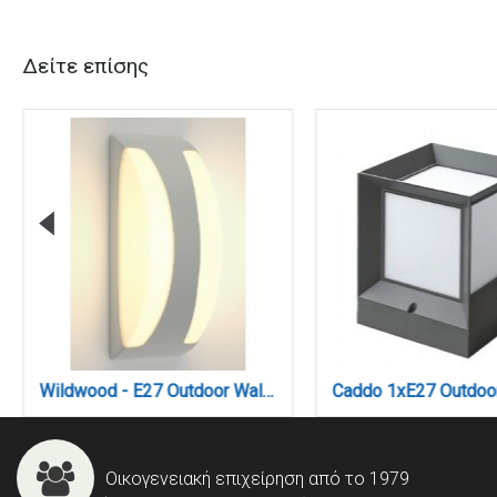
Δείτε επίσης
Wildwood - E27 Outdoor Wall Lamp in Grey Color (80203634)
Οικογενειακή επιχείρηση από το 1979