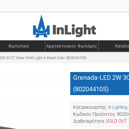
Φωτιστικά
Αρχιτεκτονικός Φωτισμός
Κατάλο
W 3CCT Solar Wall Light in Black Color (80204410S)
Grenada-LED 2W 3CC
(80204410S)
Κατασκευαστής:
it-Lighting
Κωδικός Προϊόντος:
8020
Διαθεσιμότητα:
SOLD OUT