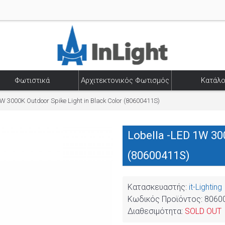
Φωτιστικά
Αρχιτεκτονικός Φωτισμός
Κατάλο
1W 3000K Outdoor Spike Light in Black Color (80600411S)
Lobella -LED 1W 30
(80600411S)
Κατασκευαστής:
it-Lighting
Κωδικός Προϊόντος:
8060
Διαθεσιμότητα:
SOLD OUT