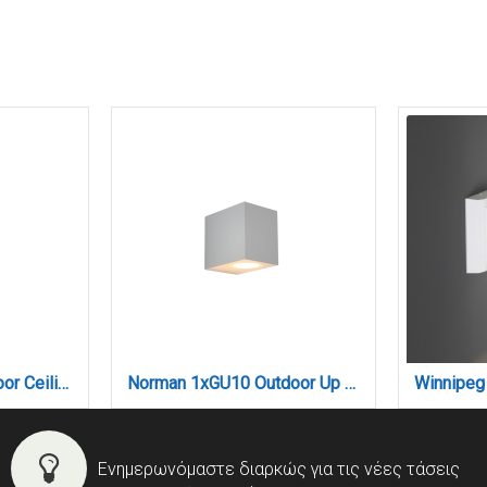
Chelan 1xGU10 Outdoor Ceiling Down Light Grey D:10.3cmx6cm (80300134)
Norman 1xGU10 Outdoor Up or Down Wall Lamp Grey D:8cmx7cm (80200434)
Ενημερωνόμαστε διαρκώς για τις νέες τάσεις