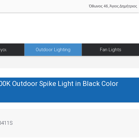
Όθωνος 46, Άγιος Δημήτριος
γοι
Outdoor Lighting
Fan Lights
00K Outdoor Spike Light in Black Color
0411S