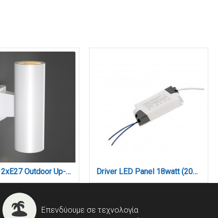
Winnipeg 2xΕ27 Outdoor Up-Down Wall Lamp White D:15.3cmx26cm (80203424)
Driver LED Panel 18watt (201800)
Επενδύουμε σε τεχνολογία