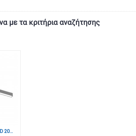
α με τα κριτήρια αναζήτησης
Γραμμικό φωτιστικό LED 20W 3000Κ-6000Κ για ultra thin ράγα σε μαύρη απόχρωση D:61,5cmX2.4cm (TUS06205-Black)