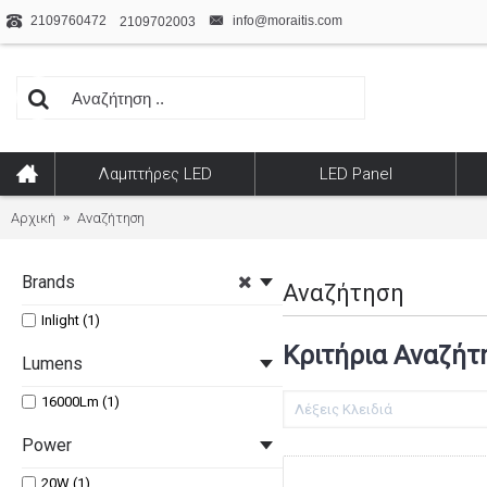
2109760472
info@moraitis.com
2109702003
Λαμπτήρες LED
LED Panel
Αρχική
Αναζήτηση
Brands
Αναζήτηση
Inlight (1)
Κριτήρια Αναζήτ
Lumens
16000Lm (1)
Power
20W (1)