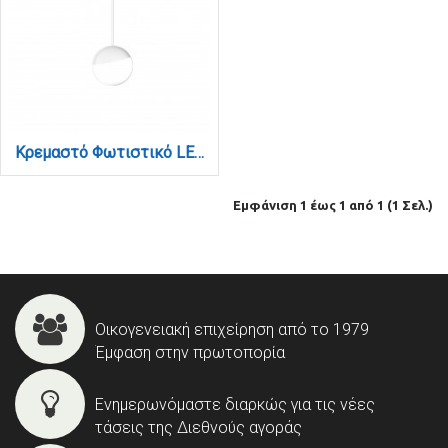
Κρεμαστό Φωτιστικό LED 6W 3CCT για Ultra-Thin μαγνητική ράγα σε λευκή απόχρωση D:10X10cm (TMU0200-White)
Εμφάνιση 1 έως 1 από 1 (1 Σελ.)
Οικογενειακή επιχείρηση από το 1979
Έμφαση στην πρωτοπορία
Ενημερωνόμαστε διαρκώς για τις νέες
τάσεις της Διεθνούς αγοράς