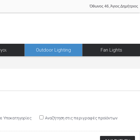
Όθωνος 46, Άγιος Δημήτριος
γοι
Outdoor Lighting
Fan Lights
σε Υποκατηγορίες
Αναζήτηση στις περιγραφές προϊόντων