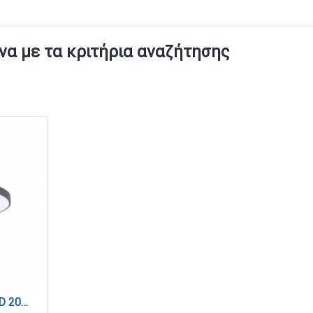
α με τα κριτήρια αναζήτησης
Πλαφονιέρα οροφής LED 20W 3CCT (by switch on base) από γκρι μέταλλο και ακρυλικό D:30cm (42035-D-Gray)