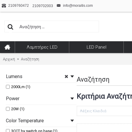
2109760472
info@moraitis.com
2109702003
Λαμπτήρες LED
LED Panel
Αρχική
Αναζήτηση
Lumens
Αναζήτηση
2000Lm (1)
Κριτήρια Αναζήτ
Power
20W (1)
Color Temperature
3CCT by switch on base (1)