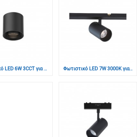
Φωτιστικό LED 6W 3CCT για Ultra-Thin μαγνητική ράγα σε μαύρη απόχρωση D:8X7,5cm (TMU0080-Black)
Φωτιστικό LED 7W 3000K για μαγνητική Mini ράγα σε μαύρη απόχρωση D:3,5cmx8,7cm (TMM0071-Black)