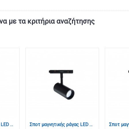
α με τα κριτήρια αναζήτησης
Σποτ μαγνητικής ράγας LED 10W 3CCT σε μαύρη απόχρωση D:10X5X15,3cm (TM0100-Black)
Σποτ μαγνητικής ράγας LED 20W 3CCT σε μαύρη απόχρωση D:11,5X6X14cm (TM0110-Black)