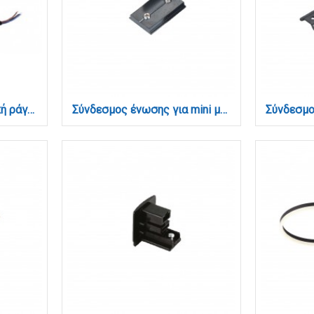
Σύνδεσμος για μαγνητική ράγα μεταξύ ράγας και ρεύματος (TC038-Black)
Σύνδεσμος ένωσης για mini μαγνητική ράγα (TCM008-Black)