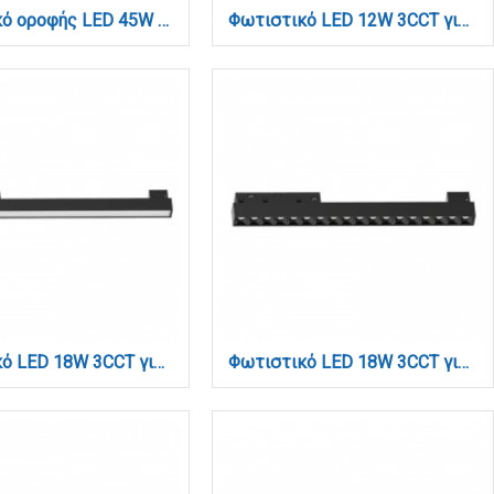
Φωτιστικό οροφής LED 45W 3CCT (by switch on base) D:70cm (6094-B-Black)
Φωτιστικό LED 12W 3CCT για μαγνητική ράγα σε μαύρη απόχρωση D:22X2,4X4,3cm (TM0050-Black)
Φωτιστικό LED 18W 3CCT για μαγνητική ράγα σε μαύρη απόχρωση D:32,8X2,2X4,3cm (TM0010-Black)
Φωτιστικό LED 18W 3CCT για μαγνητική ράγα σε μαύρη απόχρωση D:32,8X2,2X4,3cm (TM0060-Black)