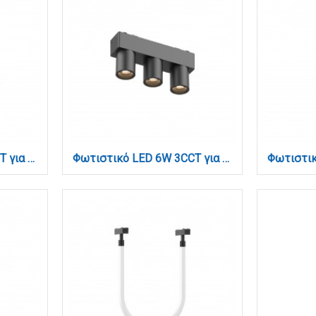
Φωτιστικό LED 6W 3CCT για Ultra-Thin μαγνητική ράγα σε μαύρη απόχρωση D:10X10cm (TMU0150-Black)
Φωτιστικό LED 6W 3CCT για Ultra-Thin μαγνητική ράγα σε μαύρη απόχρωση D:12,2X2,6X5,5cm (TMU0090-Black)