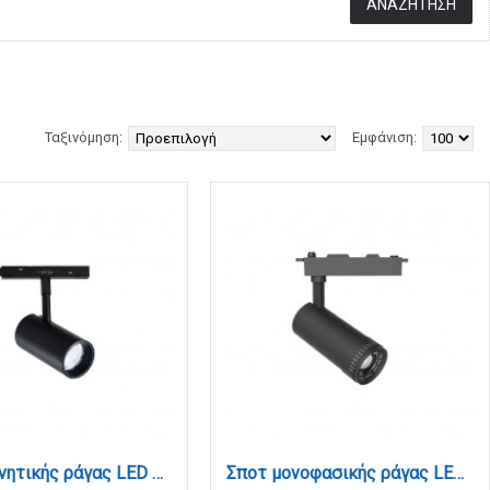
Ταξινόμηση:
Εμφάνιση:
Σποτ μαγνητικής ράγας LED 30W 3CCT σε μαύρη απόχρωση D:15,5X7X20,8cm (TM0120-Black)
Σποτ μονοφασικής ράγας LED 20W 3CCT με επιλογή εναλλαγής μοιρών σε μαύρη απόχρωση D:5.8cmX15,2cm (Τ1-06300-Black)