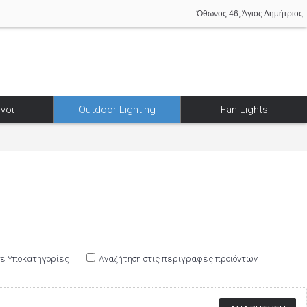
Όθωνος 46, Άγιος Δημήτριος
γοι
Outdoor Lighting
Fan Lights
σε Υποκατηγορίες
Αναζήτηση στις περιγραφές προϊόντων