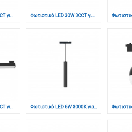
Φωτιστικό LED 25W 3CCT για Ultra-Thin μαγνητική ράγα σε μαύρη απόχρωση D:55,5X2,6X2,4cm (TMU0030-Black)
Φωτιστικό LED 30W 3CCT για Ultra-Thin μαγνητική ράγα σε μαύρη απόχρωση D:7X11,5X21,3cm (TMU0120-Black)
Φωτιστικό LED 40W 3CCT για μαγνητική ράγα σε μαύρη απόχρωση D:60X2,2X4,3cm (TM0040-Black)
Φωτιστικό LED 6W 3000K για μαγνητική Mini ράγα σε μαύρη απόχρωση D:30cm (TMM0101-Black)