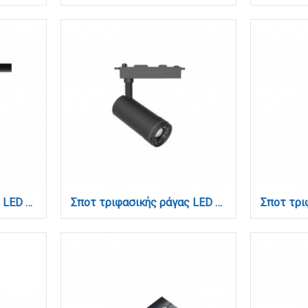
Σποτ τριφασικής ράγας LED 30W 3CCT με επιλογή εναλλαγής μοιρών σε μαύρη απόχρωση D:10,3cmX13,6cm ( T3-06500-Black)
Σποτ τριφασικής ράγας LED 30W 3CCT με επιλογή εναλλαγής μοιρών σε μαύρη απόχρωση D:6.8cmX15,7cm ( T3-06400-Black)