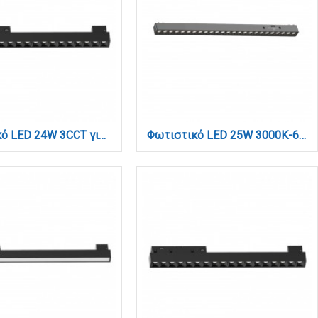
Φωτιστικό LED 24W 3CCT για μαγνητική ράγα σε μαύρη απόχρωση D:43,5X2,2X4,3cm (TM0070-Black)
Φωτιστικό LED 25W 3000K-6000K για Ultra-Thin μαγνητική ράγα σε μαύρη απόχρωση by Tuya and Zigbee D:55,5X2,6X2,4cm (TMZ0010-Black)