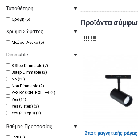
Τοποθέτηση
Οροφή (5)
Προϊόντα σύμφων
Χρώμα Σώματος
Μαύρο, Λευκό (5)
Dimmable
3 Step Dimmable (7)
3step Dimmable (3)
No (28)
Non Dimmable (2)
YES BY CONTROLLER (2)
Yes (14)
Yes (3 step) (3)
Yes (3 steps) (1)
Yes by controller (& step dimmable)
(2)
Βαθμός Προστασίας
Όχι (1)
IP20 (5)