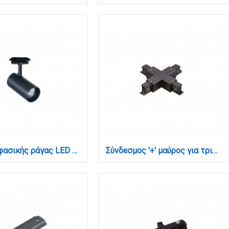
Σποτ τριφασικής ράγας LED 30W 3CCT με επιλογή εναλλαγής μοιρών σε μαύρη απόχρωση D:7 cmX13,5cm ( T3-06600-Black)
Σύνδεσμος '+' μαύρος για τριφασική ράγα (TC3-028-Black)