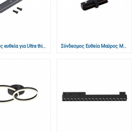
Σύνδεσμος ευθεία για Ultra thin μαγνητική χωνευτή ράγα σε μαύρη απόχρωση (TC030-Black)
Σύνδεσμος Ευθεία Μαύρος Μονοφασικής Ράγας (TC1-027-Black)