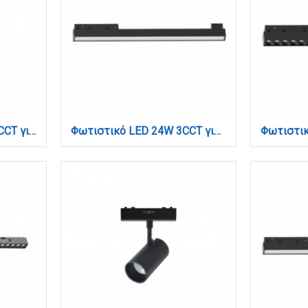
Φωτιστικό LED 2*9W 3CCT για Ultra-Thin μαγνητική ράγα σε μαύρη απόχρωση D:4,4X16cm (TMU0140-Black)
Φωτιστικό LED 24W 3CCT για μαγνητική ράγα σε μαύρη απόχρωση D:43,5X2,2X4,3cm (TM0020-Black)