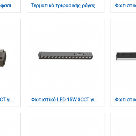
Σύνδεσμος Ευθεία Μονοφασικής Ράγας σε μαύρη απόχρωση (TC1-035-Black)
Τερματικό τριφασικής ράγας (TC040-Black)
Φωτιστικό LED 12W 3CCT για μαγνητική ράγα σε μαύρη απόχρωση D:34,4X2,2X6,8cm (TM0090-Black)
Φωτιστικό LED 15W 3CCT για Ultra-Thin μαγνητική ράγα σε μαύρη απόχρωση D:33,8X2,6X2,4cm (TMU0020-Black)