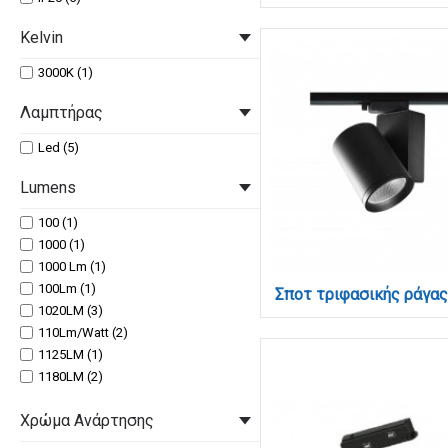
Ναι (4)
Kelvin
3000Κ (1)
Λαμπτήρας
Led (5)
Lumens
100 (1)
1000 (1)
1000 Lm (1)
100Lm (1)
1020LM (3)
110Lm/Watt (2)
1125LM (1)
1180LM (2)
1190LM (1)
Χρώμα Ανάρτησης
1200 (1)
1200 Lm (1)