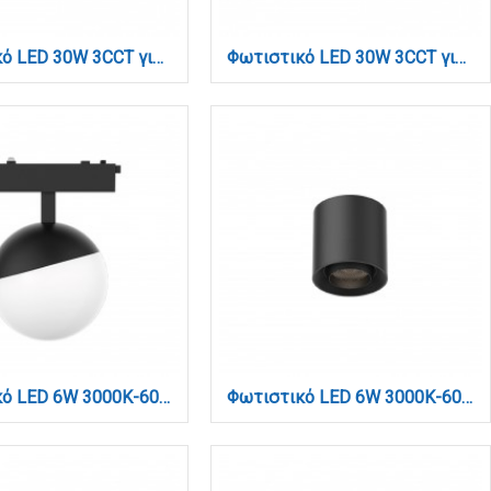
Φωτιστικό LED 30W 3CCT για μαγνητική ράγα σε μαύρη απόχρωση D:54,3X2,2X4,3cm (TM0030-Black)
Φωτιστικό LED 30W 3CCT για μαγνητική ράγα σε μαύρη απόχρωση D:54,3X2,2X4,3cm (TM0080-Black)
Φωτιστικό LED 6W 3000K-6000K για Ultra-Thin μαγνητική ράγα σε μαύρη απόχρωση (by tuya and zigbee) D:10cmX10cm (T05305-Black)
Φωτιστικό LED 6W 3000K-6000K για Ultra-Thin μαγνητική ράγα σε μαύρη απόχρωση by Tuya and Zigbee D:8X7,5cm (TMZ0040-Black)