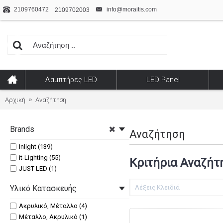
2109760472
info@moraitis.com
2109702003
Λαμπτήρες LED
LED Panel
Αρχική
Αναζήτηση
Brands
Αναζήτηση
Inlight (139)
it-Lighting (55)
Κριτήρια Αναζήτ
JUST LED (1)
Υλικό Κατασκευής
Ακρυλικό, Μέταλλο (4)
Μέταλλο, Ακρυλικό (1)