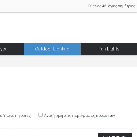
Όθωνος 46, Άγιος Δημήτριος
γοι
Outdoor Lighting
Fan Lights
σε Υποκατηγορίες
Αναζήτηση στις περιγραφές προϊόντων