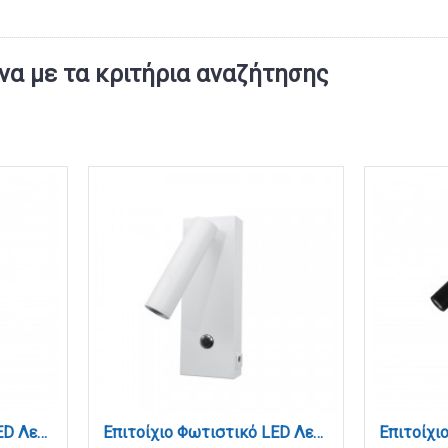
α με τα κριτήρια αναζήτησης
Επιτοίχιο Φωτιστικό LED Λευκό 3W + 9W – Spot & Backlight με USB & Type-C (43041-WH)
Επιτοίχιο Φωτιστικό LED Λευκό 3W – Spot με USB & Type-C (43037-WH)