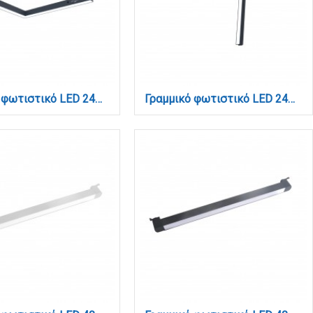
Γραμμικό φωτιστικό LED 24W 3CCT για ultra thin ράγα σε μαύρη απόχρωση D:30X2,6X2,4cm (TMU0180-Black)
Γραμμικό φωτιστικό LED 24W 3CCT για ultra thin ράγα σε μαύρη απόχρωση D:30X2,6X2,4cm (TMU0190-Black)