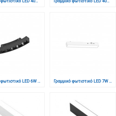
Γραμμικό φωτιστικό LED 40W 4000K σε λευκή απόχρωση (T1-06002-White)
Γραμμικό φωτιστικό LED 40W 4000K σε μαύρη απόχρωση (T1-06002-Black)
Γραμμικό φωτιστικό LED 6W 3CCT για Curved μαγνητική ράγα σε μαύρη απόχρωση D:19x2,2x2,5cm (TMC0031-Black)
Γραμμικό φωτιστικό LED 7W 3CCT για Ultra Thin ράγα σε λευκή απόχρωση D:23X2,6X2,4cm (TMU0040-White)