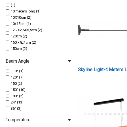
(1)
10 meters long (1)
10X10cm (2)
10x15cm (1)
12,2X2,6X5,5cm (2)
120cm (2)
150 x 8,7 cm (2)
150cm (2)
180cm (2)
Beam Angle
2,2x2,5x19cm (2)
2.5m (1)
110° (1)
23X2,6X2,4cm (2)
120° (7)
2m (2)
150 (2)
2m. (1)
150° (10)
3,5x8,7cm (1)
180° (2)
30X2,6X2,4cm (4)
24° (13)
30X22X25cm (1)
36° (3)
30cm (1)
30x1,6cm (1)
Temperature
31,5X2,6X2,4cm (2)