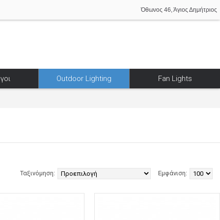
Όθωνος 46, Άγιος Δημήτριος
γοι
Outdoor Lighting
Fan Lights
Ταξινόμηση:
Εμφάνιση: