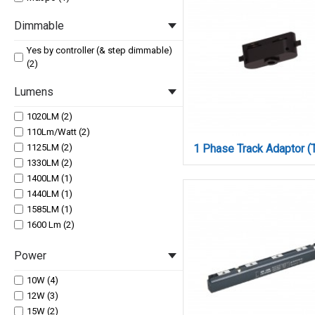
Dimmable
Yes by controller (& step dimmable)
(2)
Lumens
1020LM (2)
110Lm/Watt (2)
1125LM (2)
1330LM (2)
1400LM (1)
1440LM (1)
1585LM (1)
1600 Lm (2)
16000Lm (2)
Power
1600LM (4)
1880LM (2)
10W (4)
1900LM (1)
12W (3)
1980LM (2)
15W (2)