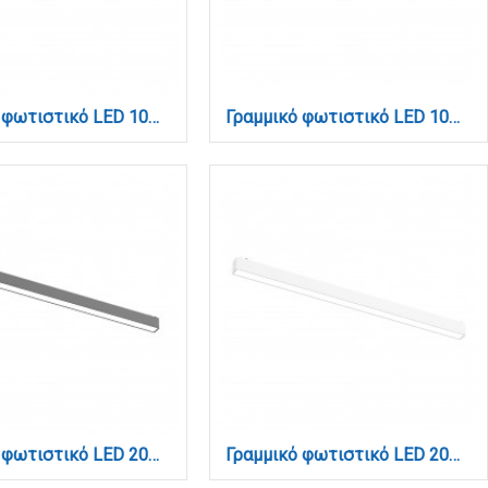
Γραμμικό φωτιστικό LED 10W 3CCT για Ultra Thin ράγα σε λευκή απόχρωση D:31,5X2,6X2,4cm (TMU0050-White)
Γραμμικό φωτιστικό LED 10W 3CCT για Ultra Thin ράγα σε μαύρη απόχρωση D:31,5X2,6X2,4cm (TMU0050-Black)
Γραμμικό φωτιστικό LED 20W 3000Κ-6000Κ για ultra thin ράγα σε μαύρη απόχρωση D:61,5cmX2.4cm (TUS06205-Black)
Γραμμικό φωτιστικό LED 20W 3000Κ-6000Κ για ultra thin ράγα σε λευκή απόχρωση D:61.5cmX2.4cm (TUS06205-White)