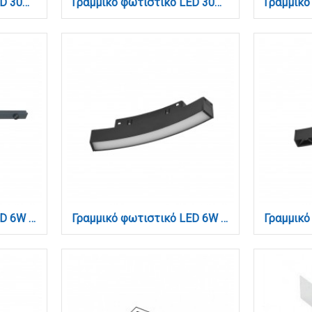
Γραμμικό φωτιστικό LED 30W 3CCT για Ultra Thin ράγα σε λευκή απόχρωση D:91,5X2,6X2,4cm (TMU0070-White)
Γραμμικό φωτιστικό LED 30W 3CCT για Ultra Thin ράγα σε μαύρη απόχρωση D:91,5X2,6X2,4cm (TMU0070-Black)
Γραμμικό φωτιστικό LED 6W 3000K για μαγνητική Mini ράγα σε μαύρη απόχρωση D:30cmx1,6cm (TMM0011-Black)
Γραμμικό φωτιστικό LED 6W 3CCT για Curved μαγνητική ράγα σε μαύρη απόχρωση D:19x2,2x2,5cm (TMC0011-Black)