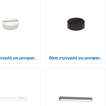
Βάση στρογγυλή για μονοφασική ράγα σε λευκή απόχρωση (TC1-033-White)
Βάση στρογγυλή για μονοφασική ράγα σε μαύρη απόχρωση (TC1-033-Black)