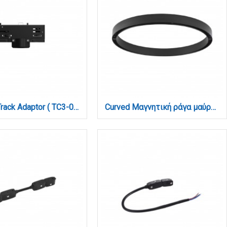
3 Phase Track Adaptor ( TC3-034-Black)
Curved Μαγνητική ράγα μαύρη 90cm (TRC001)