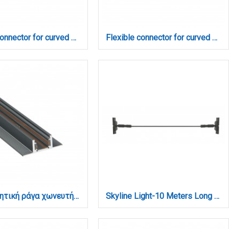
Flexible connector for curved magnetic track 48volt (TC035)
Flexible connector for curved magnetic track 48volt to power (TC034)
Mini μαγνητική ράγα χωνευτή σε μαύρη απόχρωση D:2m (TRM0020-Black)
Skyline Light-10 Meters Long 3000K (43058-Black)