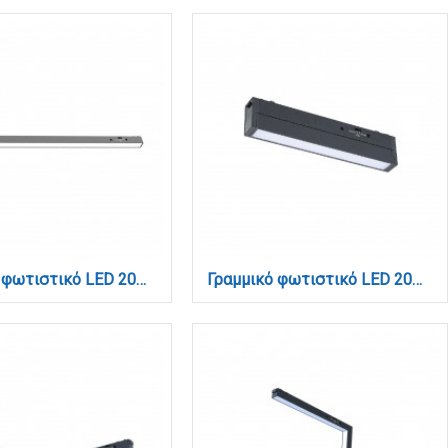
Γραμμικό φωτιστικό LED 20W 3CCT για Ultra Thin ράγα σε μαύρη απόχρωση D:61,5X2,6X2,4cm (TMU0060-Black)
Γραμμικό φωτιστικό LED 20W 3CCT για ultra thin ράγα σε μαύρη απόχρωση D:62X2,6X4,8cm (TMU0170-Black)