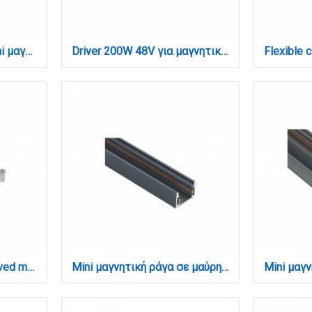
Driver 150W 48V για Mini μαγνητική ράγα σε μαύρη απόχρωση (TDM001-Black)
Driver 200W 48V για μαγνητική ράγα σε μαύρη απόχρωση TUYA (TD005-Black)
Hanging wire 2m. for curved magnetic track (TC037)
Mini μαγνητική ράγα σε μαύρη απόχρωση D:2m (TRM0010-Black)