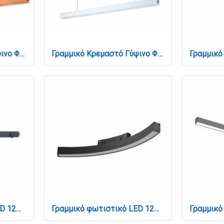
Γραμμικό Κρεμαστό Γύψινο Φωτιστικό LED 36W, 2CCT, Κεραμιδί D:150x8,7cm(6123-Terracotta)
Γραμμικό Κρεμαστό Γύψινο Φωτιστικό LED 36W, 2CCT, Λευκό D:150x8,7cm(6123-White)
Γραμμικό φωτιστικό LED 12W 3000K για μαγνητική Mini ράγα σε μαύρη απόχρωση D:60cmx1,6cm (TMM0021-Black)
Γραμμικό φωτιστικό LED 12W 3CCT για Curved μαγνητική ράγα σε μαύρη απόχρωση D:34x2,2x2,5cm (TMC0021-Black)