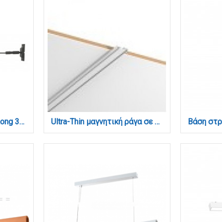
Skyline Light-4 Meters Long 3000K (43057-Black)
Ultra-Thin μαγνητική ράγα σε λευκή απόχρωση D:3m (TR007-3-White)