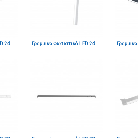
Γραμμικό φωτιστικό LED 24W 3CCT για ultra thin ράγα σε λευκή απόχρωση D:30X2,6X2,4cm (TMU0180-White)
Γραμμικό φωτιστικό LED 24W 3CCT για ultra thin ράγα σε λευκή απόχρωση D:30X2,6X2,4cm (TMU0190-White)