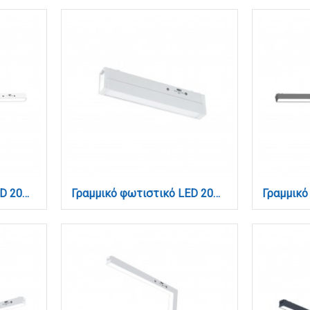
Γραμμικό φωτιστικό LED 20W 3CCT για Ultra Thin ράγα σε λευκή απόχρωση D:61,5X2,6X2,4cm (TMU0060-White)
Γραμμικό φωτιστικό LED 20W 3CCT για ultra thin ράγα σε λευκή απόχρωση D:62X2,6X4,8cm (TMU0170-White)