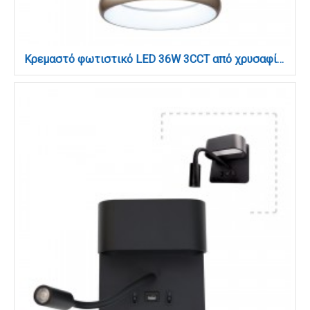
Κρεμαστό φωτιστικό LED 36W 3CCT από χρυσαφί και λευκό ακρυλικό D:60cm (42024-A-Golden)