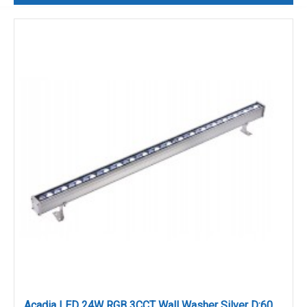
Acadia LED 24W RGB 3CCT Wall Washer Silver D:60cm (80700215)