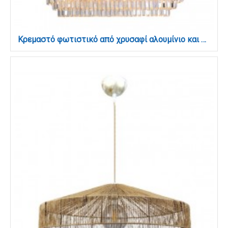
Κρεμαστό φωτιστικό από χρυσαφί αλουμίνιο και κρύσταλλα 12XE14 D:100cm (6069-12)