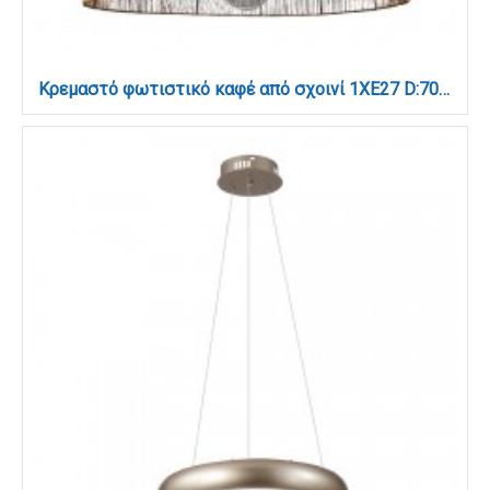
Κρεμαστό φωτιστικό καφέ από σχοινί 1XE27 D:70cm (4029-Α)