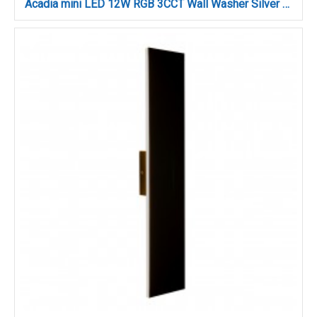
Acadia mini LED 12W RGB 3CCT Wall Washer Silver D:30cm (80700115)