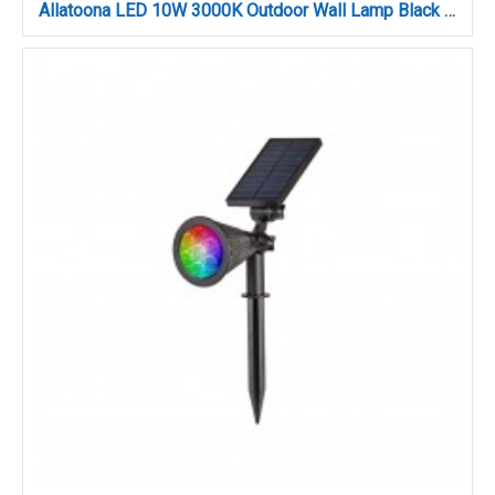
Allatoona LED 10W 3000K Outdoor Wall Lamp Black D:45x80x600 mm (80205711)