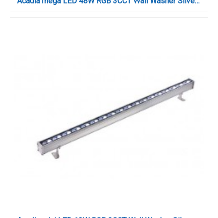
Acadia mega LED 48W RGB 3CCT Wall Washer Silver D:100cm (80700315)