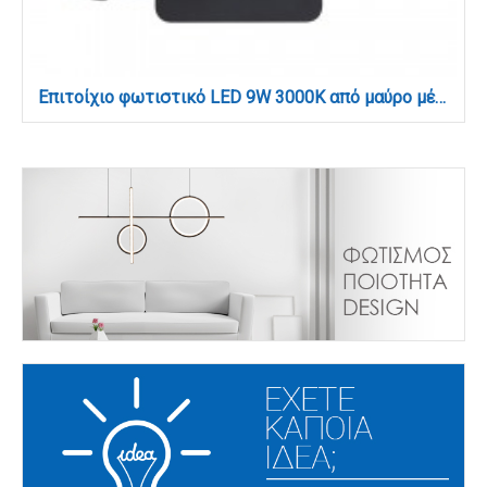
Επιτοίχιο φωτιστικό LED 9W 3000K από μαύρο μέταλλο D:16cm (43036-BL)