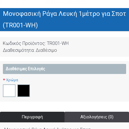
Μονοφασική Ράγα Λευκή 1μέτρο για Σποτ
(TR001-WH)
Κωδικός Προϊόντος:
TR001-WH
Διαθεσιμότητα:
Διαθέσιμο
Διαθέσιμες Επιλογές
Χρώμα
Περιγραφή
Αξιολογήσεις (0)