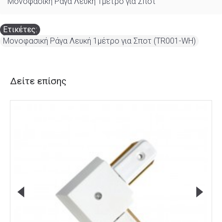
Μονοφασική Ράγα Λευκή 1μέτρο για Σποτ
Ετικέτες:
Μονοφασική Ράγα Λευκή 1μέτρο για Σποτ (TR001-WH)
Δείτε επίσης