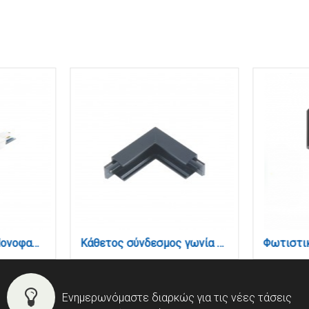
Σύνδεσμος Ευθεία Μονοφασικής Ράγας σε λευκή απόχρωση (TC1-035-White)
Κάθετος σύνδεσμος γωνία για μαγνητική mini ράγα σε μαύρη απόχρωση (TCM002-Black)
Ενημερωνόμαστε διαρκώς για τις νέες τάσεις