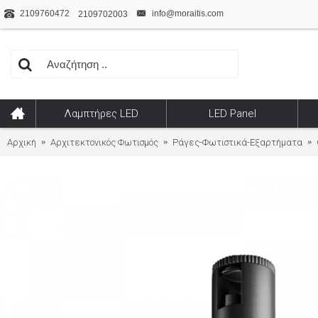
2109760472
info@moraitis.com
2109702003
Λαμπτήρες LED
LED Panel
Αρχική
Αρχιτεκτονικός Φωτισμός
Ράγες-Φωτιστικά-Εξαρτήματα