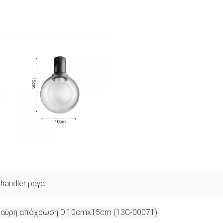
handler ράγα.
ε μαύρη απόχρωση D:10cmx15cm (13C-00071)