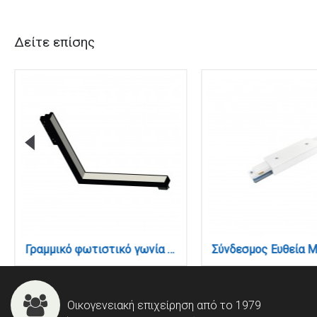
Δείτε επίσης
Γραμμικό φωτιστικό γωνία LED 24W 4000K για μαγνητική ράγα σε μαύρη απόχρωση D:30cmX30cm (T05802-BL)
Οικογενειακή επιχείρηση από το 1979