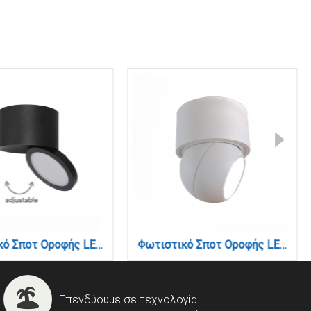
Φωτιστικό Σποτ Οροφής LED 7W, 3CCT, Μαύρο, 100°, 8,7x6cm (9088-Black)
Φωτιστικό Σποτ Οροφής LED 7W, 3000K, Λευκό, 8x10cm(9097-White)
Επενδύουμε σε τεχνολογία