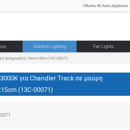
Όθωνος 46, Άγιος Δημήτριος
γοι
Outdoor Lighting
Fan Lights
αύρη απόχρωση D:10cmx15cm (13C-00071)
3000K για Chandler Track σε μαύρη
15cm (13C-00071)
00071