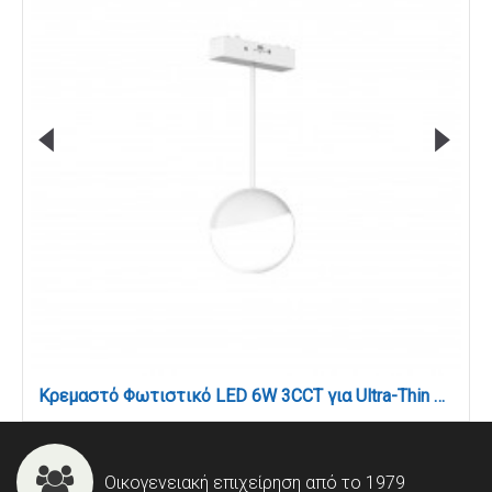
Κρεμαστό Φωτιστικό LED 6W 3CCT για Ultra-Thin μαγνητική ράγα σε λευκή απόχρωση D:10X10cm (TMU0200-White)
Οικογενειακή επιχείρηση από το 1979