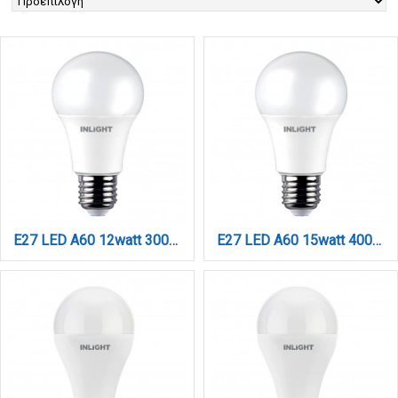
E27 LED A60 12watt 3000Κ Θερμό Λευκό (7.27.12.03.1)
E27 LED A60 15watt 4000Κ Φυσικό Λευκό (7.27.15.04.2)