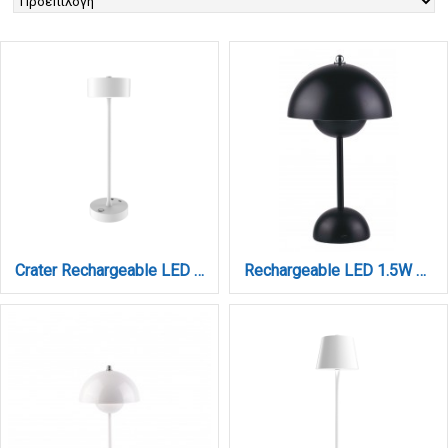
Crater Rechargeable LED 2W 3CCT Touch Table Lamp White D:38cmx11cm (80100120)
Rechargeable LED 1.5W 3CCT Touch Table Lamp Black D:10x24cm (3059-Black)