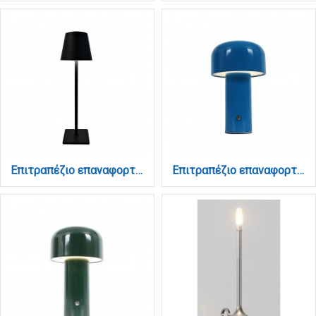
Επιτραπέζιο επαναφορτιζόμενο φωτιστικό 3000K σε μαύρη απόχρωση (3056-Black)
Επιτραπέζιο επαναφορτιζόμενο φωτιστικό 3000K σε μπλέ απόχρωση (3036-Blue)