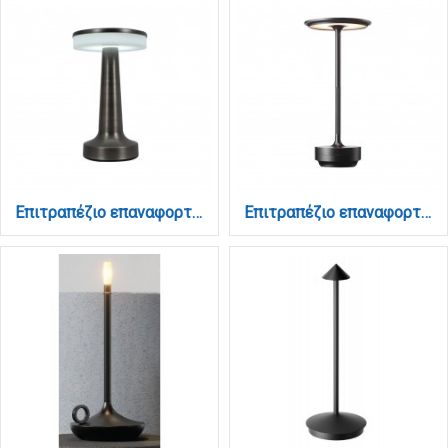
Επιτραπέζιο επαναφορτιζόμενο φωτιστικό 3CCT σε μαύρη απόχρωση (3038-Black)
Επιτραπέζιο επαναφορτιζόμενο φωτιστικό 3CCT σε μαύρη απόχρωση (3055-Black)