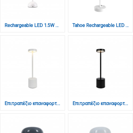
Rechargeable LED 1.5W 3CCT Touch Table Lamp White D:10x24cm (3059-White)
Tahoe Rechargeable LED 2W 3CCT Touch Table Lamp White D:38cmx11cm (80100220)
Επιτραπέζιο επαναφορτιζόμενο φωτιστικό 1W 3000K σε λευκή απόχρωση (3035-White)
Επιτραπέζιο επαναφορτιζόμενο φωτιστικό 1W 3000K σε μαύρη απόχρωση (3035-Black)