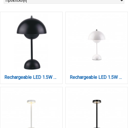
Rechargeable LED 1.5W 3CCT Touch Table Lamp Black D:10x24cm (3059-Black)
Rechargeable LED 1.5W 3CCT Touch Table Lamp White D:10x24cm (3059-White)