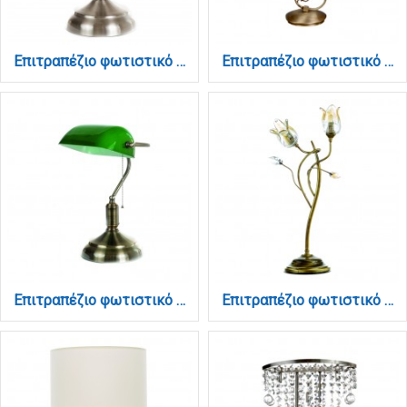
Επιτραπέζιο φωτιστικό από νίκελ ματ μέταλλο και λευκό γυαλί 1XE27 D:38cm (3431-ΝM)
Επιτραπέζιο φωτιστικό από οξυντέ μέταλλο 1XE14 D:37cm (3443)
Επιτραπέζιο φωτιστικό από οξυντέ μέταλλο και πράσινο γυαλί 1XE27 D:38cm (3431-BR)
Επιτραπέζιο φωτιστικό από οξυντέ μέταλλο κρύσταλλα και μελί γυαλί 2XG9 D:45cm (3324-Οξυντέ)