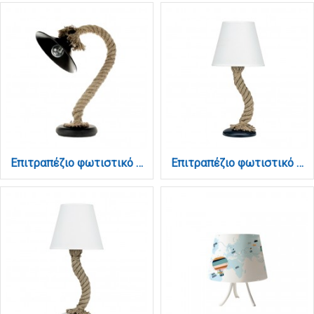
Επιτραπέζιο φωτιστικό από καφέ σχοινί και μαύρο μέταλλο 1XE27 D:32cm (3438-BL)
Επιτραπέζιο φωτιστικό από καφέ σχοινί και υφασμάτινο καπέλο 1XE27 D:50cm (3433-BL)