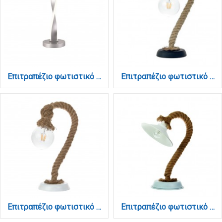
Επιτραπέζιο φωτιστικό από αλουμίνιο σε χρυσή ματ απόχρωση (3047-Silver)
Επιτραπέζιο φωτιστικό από καφέ σχοινί 1XE27 D:46cm (3439-BL)
Επιτραπέζιο φωτιστικό από καφέ σχοινί 1XE27 D:46cm (3439-WH)
Επιτραπέζιο φωτιστικό από καφέ σχοινί και λευκό μέταλλο 1XE27 D:32cm (3438-WH)