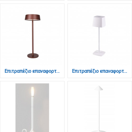
Επιτραπέζιο επαναφορτιζόμενο φωτιστικό 3CCT σε καφέ απόχρωση (3030-Brown)
Επιτραπέζιο επαναφορτιζόμενο φωτιστικό 3CCT σε λευκή απόχρωση (3058-White)