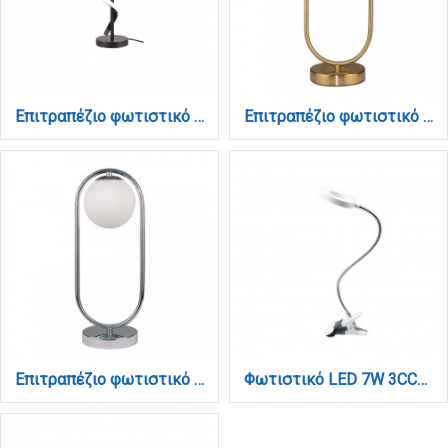
Επιτραπέζιο φωτιστικό σε μαύρο χρώμα LED 14W D:15x46cm (3062-Black)
Επιτραπέζιο φωτιστικό σε χρυσαφί χρώμα και λευκή οπαλίνα 1XG9 D:40cm (3017-GL)
Επιτραπέζιο φωτιστικό σε χρώμιο απόχρωση και λευκή οπαλίνα 1XG9 D:40cm (3017-CH)
Φωτιστικό LED 7W 3CCT (by switch) με κλίπ σε λευκό χρώμα D:38cm (3044-WH)