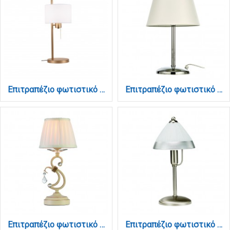
Επιτραπέζιο φωτιστικό από μέταλλο σε χρυσή απόχρωση και υφασμάτινο καπέλο 1XΕ27 D:38cm (3052-Golden)
Επιτραπέζιο φωτιστικό από μέταλλο σε χρώμιο απόχρωση και υφασμάτινο καπέλο 1XE14 D:40cm (3425-Χρώμιο)
Επιτραπέζιο φωτιστικό από μπεζ μέταλλο κρύσταλλο και υφασμάτινο καπέλο 1XE13 D:40cm (3404)
Επιτραπέζιο φωτιστικό από νίκελ ματ μέταλλο και ασημί γυαλί 1XE14 D:34cm (3432-Ασημί)