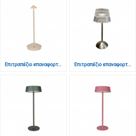
Επιτραπέζιο επαναφορτιζόμενο φωτιστικό 3CCT σε μπέζ απόχρωση (3031-Beige)
Επιτραπέζιο επαναφορτιζόμενο φωτιστικό 3CCT σε νίκελ απόχρωση (3037-Nikel)