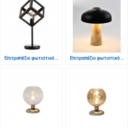
Επιτραπέζιο φωτιστικό από μαύρο μέταλλο 1XE27 D:50cm (3442-BL)
Επιτραπέζιο φωτιστικό από μαύρο μέταλλο και travertine marle 3xG9 D: 25cm (3064)