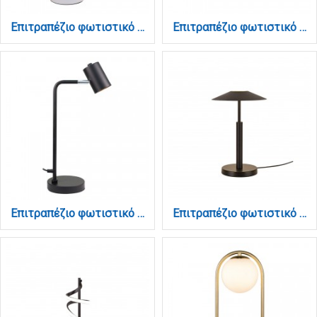
Επιτραπέζιο φωτιστικό σε λευκό χρώμα 1XGU10 D:33cm (3015-WH)
Επιτραπέζιο φωτιστικό σε μαύρη απόχρωση και λευκή οπαλίνα 1XG9 D:18cm (3018-BL)
Επιτραπέζιο φωτιστικό σε μαύρο χρώμα 1XGU10 D:33cm (3015-BL)
Επιτραπέζιο φωτιστικό σε μαύρο χρώμα LED 10W D:28x45cm (3063-Black)