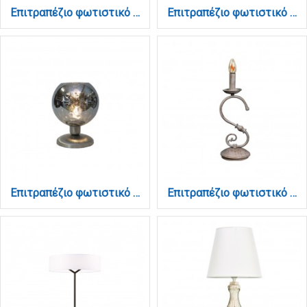
Επιτραπέζιο φωτιστικό από μέταλλο και διάφανο γυαλί 1XE27 D:30cm (3043-Transparent)
Επιτραπέζιο φωτιστικό από μέταλλο και μελί γυαλί 1XE27 D:30cm (3043-Amber)
Επιτραπέζιο φωτιστικό από μέταλλο και φιμέ γυαλί 1XE27 D:30cm (3043-Fime)
Επιτραπέζιο φωτιστικό από μέταλλο σε λευκή πατίνα 1XE14 D:37cm (3445)