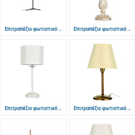
Επιτραπέζιο φωτιστικό από μέταλλο σε μαύρή απόχρωση και υφασμάτινο καπέλο 24W 3000K D:40cm (3050-Black)
Επιτραπέζιο φωτιστικό από μέταλλο σε μπεζ πατίνα και υφασμάτινο καπέλο 1XE14 D:40cm (3468)
Επιτραπέζιο φωτιστικό από μέταλλο σε μπεζ πατίνα και υφασμάτινο καπέλο 1XE27 D:54cm (3065)
Επιτραπέζιο φωτιστικό από μέταλλο σε οξυντέ απόχρωση και υφασμάτινο καπέλο 1XE14 D:40cm (3425-Οξυντέ)