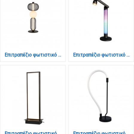
Επιτραπέζιο φωτιστικό 24W 3000K απο μαύρο μέταλλο και γυαλί (3061)
Επιτραπέζιο φωτιστικό LED 10W RGB (by tuya) D:50cm (3046)
Επιτραπέζιο φωτιστικό LED 16W 3000K από αλουμίνιο σε μαύρη απόχρωση D:40cm (3020)
Επιτραπέζιο φωτιστικό LED 18W 3000K από μαύρο μέταλλο και σωλήνα σιλικόνης D:60cm (3010)