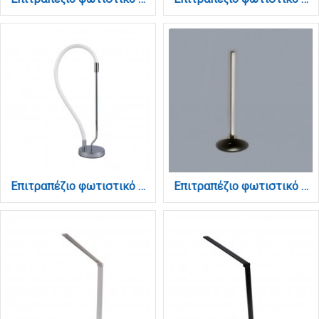
Επιτραπέζιο φωτιστικό LED 18W 3000K από χρώμιο μέταλλο και σωλήνα σιλικόνης D:60cm (3011-CH)
Επιτραπέζιο φωτιστικό LED 7W 3000K από μαύρο μέταλλο και ακρυλικό D:46cm (3012)