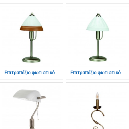
Επιτραπέζιο φωτιστικό από νίκελ ματ μέταλλο και καφέ γυαλί 1XE14 D:34cm (3432-Καφέ)
Επιτραπέζιο φωτιστικό από νίκελ ματ μέταλλο και λευκό γυαλί 1XE14 D:34cm (3432-Λευκό)