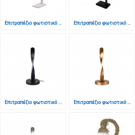
Επιτραπέζιο φωτιστικό LED 7W 3CCT (by touch) σε λευκό χρώμα D:39cm (3045-WH)
Επιτραπέζιο φωτιστικό LED 7W 3CCT (by touch) σε μαύρο χρώμα D:39cm (3045-BL)
Επιτραπέζιο φωτιστικό από αλουμίνιο σε μαύρη ματ απόχρωση (3047-Black)
Επιτραπέζιο φωτιστικό από αλουμίνιο σε χρυσή ματ απόχρωση (3047-Golden)