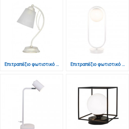
Επιτραπέζιο φωτιστικό με λευκή πατίνα από μέταλλο και λευκό γυαλί 1XE27 (3066)
Επιτραπέζιο φωτιστικό σε λευκή απόχρωση και λευκή οπαλίνα 1XG9 D:40cm (3041-WH)