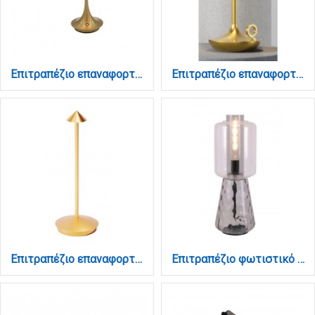
Επιτραπέζιο επαναφορτιζόμενο φωτιστικό 3CCT σε χρυσή απόχρωση (3034-Golden)
Επιτραπέζιο επαναφορτιζόμενο φωτιστικό 3CCT σε χρυσή απόχρωση (3067-golden)
Επιτραπέζιο επαναφορτιζόμενο φωτιστικό 3CCT σε χρυσή απόχρωση (3068-golden)
Επιτραπέζιο φωτιστικό 1xE27 απο διάφανο γυαλί (3060-Smoky/transparent)