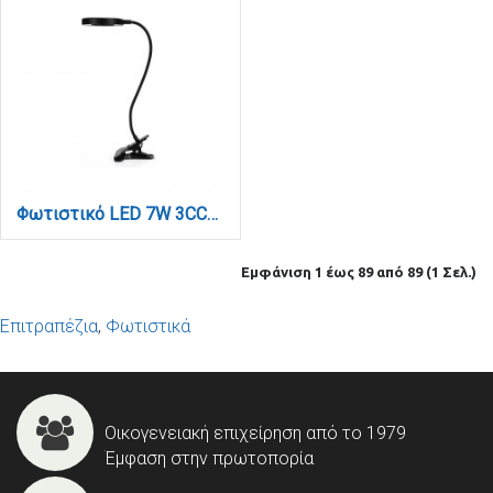
Φωτιστικό LED 7W 3CCT (by switch) με κλίπ σε μαύρο χρώμα D:38cm (3044-BL)
Εμφάνιση 1 έως 89 από 89 (1 Σελ.)
Επιτραπέζια
,
Φωτιστικά
Οικογενειακή επιχείρηση από το 1979
Έμφαση στην πρωτοπορία