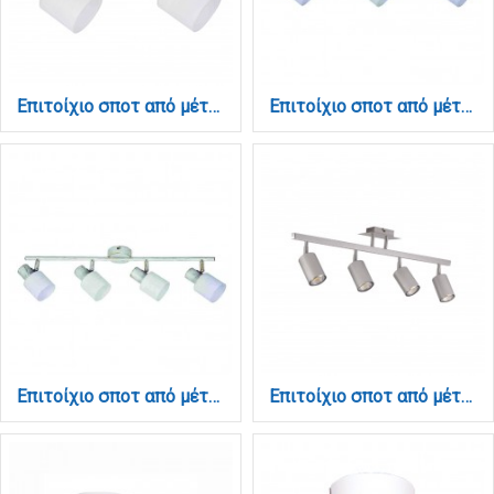
Επιτοίχιο σποτ από μέταλλο σε απόχρωση λευκής πατίνας 2XE14 D:27cm (9079-2Φ-Λευκή Πατίνα)
Επιτοίχιο σποτ από μέταλλο σε απόχρωση λευκής πατίνας 3XE14 D:45cm (9079-3Φ-Λευκή Πατίνα)
Επιτοίχιο σποτ από μέταλλο σε απόχρωση λευκής πατίνας 4XE14 D:62cm (9079-4Φ-Λευκή Πατίνα)
Επιτοίχιο σποτ από μέταλλο σε ασημί απόχρωση 4XGU10 D:70cm (9087-4-Silver)