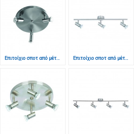
Επιτοίχιο σποτ από μέταλλο σε νίκελ ματ απόχρωση 3XGU10 D:25cm (9075-3Φ-Νίκελ Ματ)
Επιτοίχιο σποτ από μέταλλο σε νίκελ ματ απόχρωση 3XGU10 D:60cm (9076-3Φ-Νίκελ Ματ)