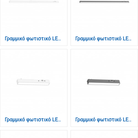
Γραμμικό φωτιστικό LED 30W 3CCT για Ultra Thin ράγα σε λευκή απόχρωση D:91,5X2,6X2,4cm (TMU0070-White)
Γραμμικό φωτιστικό LED 30W 3CCT για Ultra Thin ράγα σε μαύρη απόχρωση D:91,5X2,6X2,4cm (TMU0070-Black)
Γραμμικό φωτιστικό LED 7W 3CCT για Ultra Thin ράγα σε λευκή απόχρωση D:23X2,6X2,4cm (TMU0040-White)
Γραμμικό φωτιστικό LED 7W 3CCT για Ultra Thin ράγα σε μαύρη απόχρωση D:23X2,6X2,4cm (TMU0040-Black)