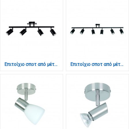
Επιτοίχιο σποτ από μέταλλο σε μαύρη απόχρωση 4XGU10 D:70cm (9081-4)
Επιτοίχιο σποτ από μέταλλο σε μαύρη απόχρωση 6XGU10 D:110cm (9081-6)