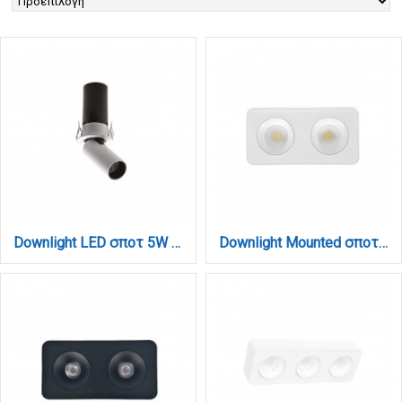
Downlight LED σποτ 5W 3CCT σε λευκή και μαύρη απόχρωση (X00170WB)
Downlight Mounted σποτ 2*8W 3CCT σε λευκή απόχρωση (X00270W)