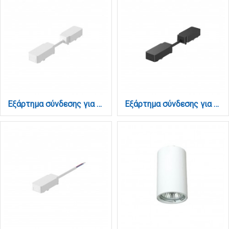
Εξάρτημα σύνδεσης για ρευματοδότηση μεταξύ Ultra Thin ραγών σε λευκή απόχρωση (TC028-White)
Εξάρτημα σύνδεσης για ρευματοδότηση μεταξύ Ultra Thin ράγών σε μαύρη απόχρωση (TC028-Black)