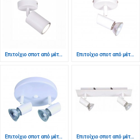
Επιτοίχιο σποτ από μέταλλο σε λευκή απόχρωση 1XGU10 D:10cm (9086-1)
Επιτοίχιο σποτ από μέταλλο σε λευκή απόχρωση 1XGU10 D:8cm (9077-1Φ-Λευκό)
Επιτοίχιο σποτ από μέταλλο σε λευκή απόχρωση 2XGU10 D:17cm (9077-2Φ-Λευκό)
Επιτοίχιο σποτ από μέταλλο σε λευκή απόχρωση 2XGU10 D:25cm (9078-2Φ-Λευκό)