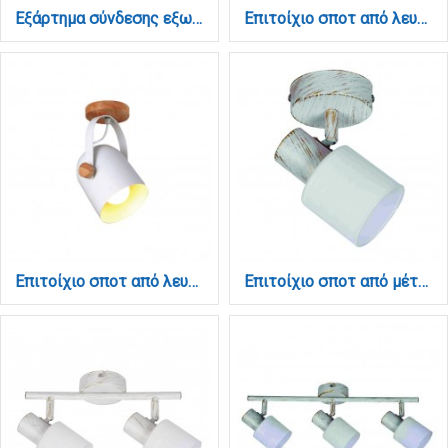
Εξάρτημα σύνδεσης εξωτερικου driver με Ultra Thin ράγα σε λευκή απόχρωση (TC033-White)
Επιτοίχιο σποτ από λευκό μέταλλο 1XGU10 D:10cm (4505-WH-ΟΡΟΦΗΣ)
Επιτοίχιο σποτ από λευκό μέταλλο και ξύλο 1XE27 D:22cm (6133-1-WH)
Επιτοίχιο σποτ από μέταλλο σε απόχρωση λευκής πατίνας 1XE14 D:8cm (9079-1Φ-Λευκή Πατίνα)