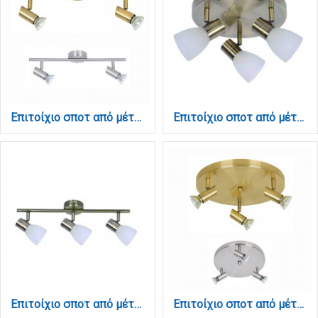
Επιτοίχιο σποτ από μέταλλο σε οξυντέ απόχρωση 2XGU10 D:40cm (9076-2Φ-Οξυντέ)
Επιτοίχιο σποτ από μέταλλο σε οξυντέ απόχρωση 3XE14 D:25cm (9064-3Φ-Οξυντέ)
Επιτοίχιο σποτ από μέταλλο σε οξυντέ απόχρωση 3xE14 D:60cm (9065-3Φ-Οξυντέ)
Επιτοίχιο σποτ από μέταλλο σε οξυντέ απόχρωση 3XGU10 D:25cm (9075-3Φ-Οξυντέ)