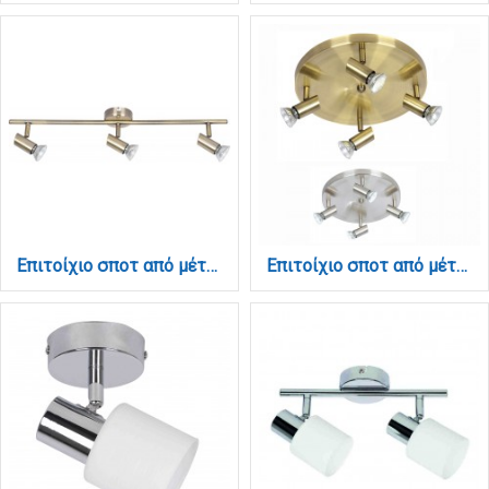
Επιτοίχιο σποτ από μέταλλο σε οξυντέ απόχρωση 3XGU10 D:60cm (9076-3Φ-Οξυντέ)
Επιτοίχιο σποτ από μέταλλο σε οξυντέ απόχρωση 4XGU10 D:30cm (9075-4Φ-Οξυντέ)