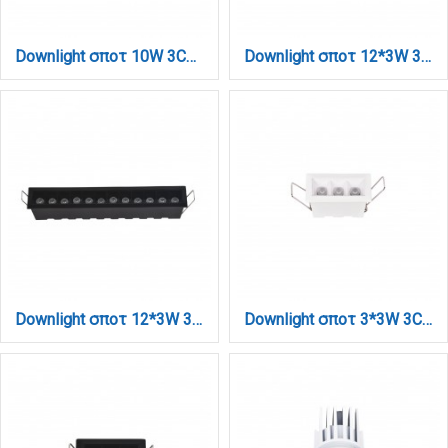
Downlight σποτ 10W 3CCT σε μαύρη απόχρωση (X00250B)
Downlight σποτ 12*3W 3CCT σε λευκή απόχρωση (X00210W)
Downlight σποτ 12*3W 3CCT σε μα΄΄΄΄ύρη απόχρωση (X00210B)
Downlight σποτ 3*3W 3CCT σε λευκή απόχρωση (X00190W)