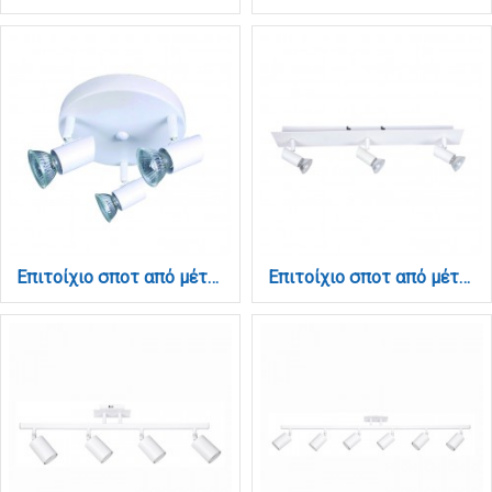
Επιτοίχιο σποτ από μέταλλο σε λευκή απόχρωση 3XGU10 D:25cm (9077-3Φ-Λευκό)
Επιτοίχιο σποτ από μέταλλο σε λευκή απόχρωση 3XGU10 D:32cm (9078-3Φ-Λευκό)