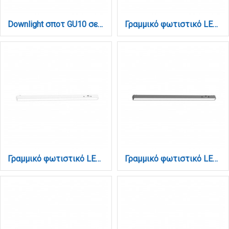
Downlight σποτ GU10 σε μαύρη απόχρωση (X00350B)
Γραμμικό φωτιστικό LED 10W 3CCT για Ultra Thin ράγα σε λευκή απόχρωση D:31,5X2,6X2,4cm (TMU0050-White)
Γραμμικό φωτιστικό LED 20W 3CCT για Ultra Thin ράγα σε λευκή απόχρωση D:61,5X2,6X2,4cm (TMU0060-White)
Γραμμικό φωτιστικό LED 20W 3CCT για Ultra Thin ράγα σε μαύρη απόχρωση D:61,5X2,6X2,4cm (TMU0060-Black)