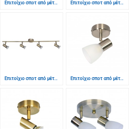
Επιτοίχιο σποτ από μέταλλο σε νίκελ ματ απόχρωση 4XGU10 D:30cm (9075-4Φ-Νίκελ Ματ)
Επιτοίχιο σποτ από μέταλλο σε νίκελ ματ απόχρωση 4XGU10 D:80cm (9076-4Φ-Νίκελ Ματ)
Επιτοίχιο σποτ από μέταλλο σε όξυνε απόχρωση 4XGU10 D:80cm (9076-4Φ-Οξυντέ)
Επιτοίχιο σποτ από μέταλλο σε οξυντέ απόχρωση 1XE14 D:8cm (9064-1Φ-Οξυντέ)