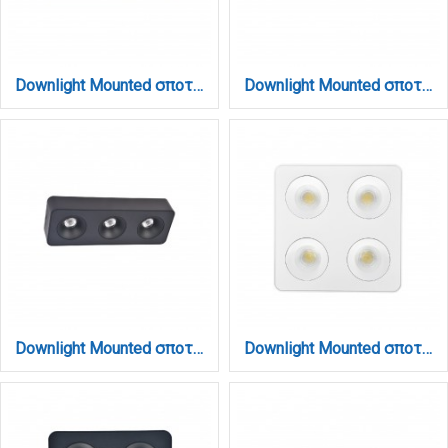
Downlight Mounted σποτ 2*8W 3CCT σε μαύρη απόχρωση (X00270B)
Downlight Mounted σποτ 3*8W 3CCT σε λευκή απόχρωση (X00280W)
Downlight Mounted σποτ 3*8W 3CCT σε μαύρη απόχρωση (X00280B)
Downlight Mounted σποτ 4*8W 3CCT σε λευκή απόχρωση (X00290W)