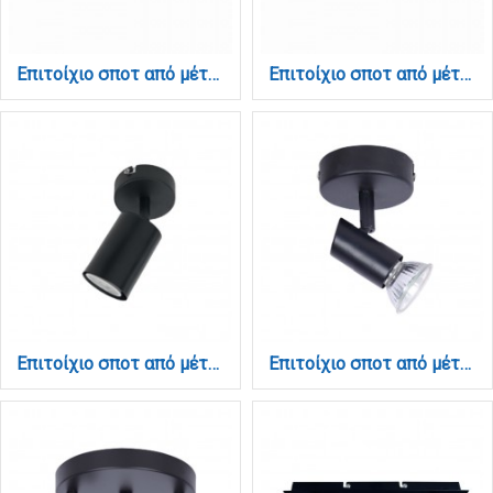
Επιτοίχιο σποτ από μέταλλο σε λευκή απόχρωση 4XGU10 D:70cm (9086-4)
Επιτοίχιο σποτ από μέταλλο σε λευκή απόχρωση 6XGU10 D:110cm (9086-6)
Επιτοίχιο σποτ από μέταλλο σε μαύρη απόχρωση 1XGU10 D:15cm (9081-1)
Επιτοίχιο σποτ από μέταλλο σε μαύρη απόχρωση 1XGU10 D:8cm (9077-1Φ-Μαύρο)