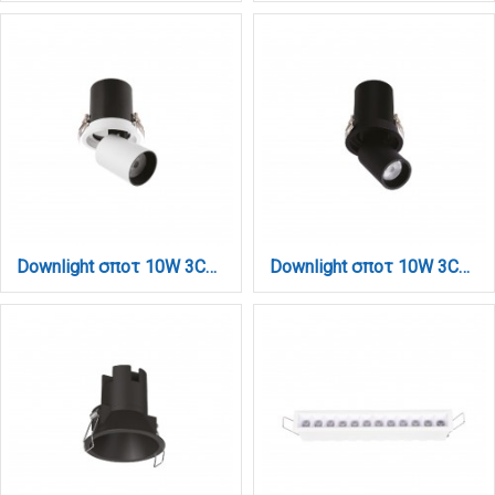
Downlight σποτ 10W 3CCT σε λευκή και μαύρη απόχρωση (X00180WB)
Downlight σποτ 10W 3CCT σε μαύρη απόχρωση (X00180B)