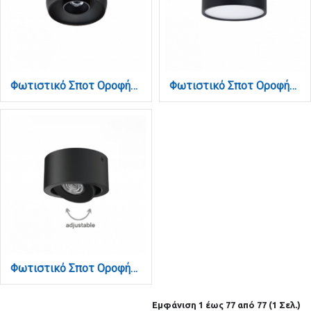
Φωτιστικό Σποτ Οροφής LED 7W, 3CCT, Μαύρο, 45° D:12x7,5cm (9094-Black)
Φωτιστικό Σποτ Οροφής LED 9W, 3CCT, Μαύρο, 100°, D:10x7,5cm (9089-Black)
Φωτιστικό Σποτ Οροφής LED 9W, 3CCT, Μαύρο, 36° D:10x5cm (9090-Black)
Εμφάνιση 1 έως 77 από 77 (1 Σελ.)