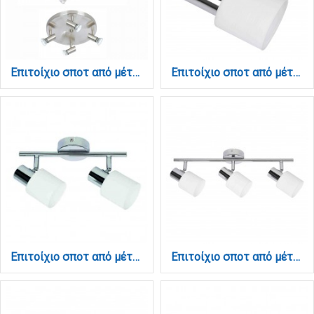
Επιτοίχιο σποτ από μέταλλο σε οξυντέ απόχρωση 4XGU10 D:30cm (9075-4Φ-Οξυντέ)
Επιτοίχιο σποτ από μέταλλο σε χρώμιο απόχρωση 1XE14 D:8cm (9079-1Φ-Χρώμιο)
Επιτοίχιο σποτ από μέταλλο σε χρώμιο απόχρωση 2XE14 D:27cm (9079-2Φ-Χρώμιο)
Επιτοίχιο σποτ από μέταλλο σε χρώμιο απόχρωση 3XE14 D:45cm (9079-3Φ-Χρώμιο)