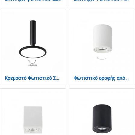
Κρεμαστό Φωτιστικό Σποτ LED 12W, 3CCT, Μαύρο, 120°, D:18x22.2cm (9092-Black)
Φωτιστικό οροφής από λευκό μέταλλο 1XGU10 D:7,8cm (42025-WH)