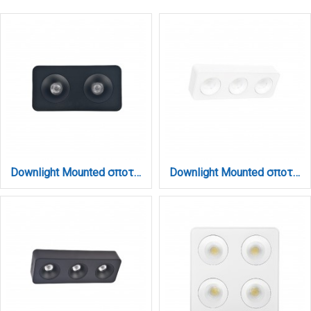
Downlight Mounted σποτ 2*8W 3CCT σε μαύρη απόχρωση (X00270B)
Downlight Mounted σποτ 3*8W 3CCT σε λευκή απόχρωση (X00280W)