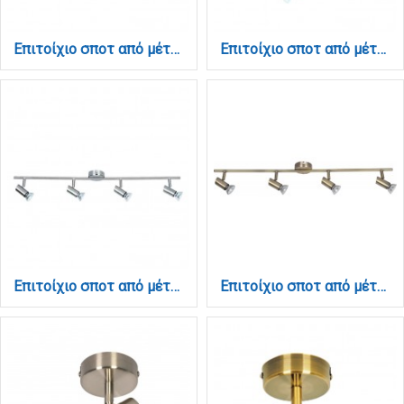
Επιτοίχιο σποτ από μέταλλο σε νίκελ ματ απόχρωση 3XGU10 D:60cm (9076-3Φ-Νίκελ Ματ)
Επιτοίχιο σποτ από μέταλλο σε νίκελ ματ απόχρωση 4XGU10 D:30cm (9075-4Φ-Νίκελ Ματ)
Επιτοίχιο σποτ από μέταλλο σε νίκελ ματ απόχρωση 4XGU10 D:80cm (9076-4Φ-Νίκελ Ματ)
Επιτοίχιο σποτ από μέταλλο σε όξυνε απόχρωση 4XGU10 D:80cm (9076-4Φ-Οξυντέ)