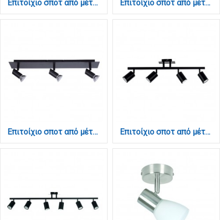
Επιτοίχιο σποτ από μέταλλο σε μαύρη απόχρωση 2XGU10 D:25cm (9078-2Φ-Μαύρο)
Επιτοίχιο σποτ από μέταλλο σε μαύρη απόχρωση 3XGU10 D:25cm (9077-3Φ-Μαύρο)
Επιτοίχιο σποτ από μέταλλο σε μαύρη απόχρωση 3XGU10 D:32cm (9078-3Φ-Μαύρο)
Επιτοίχιο σποτ από μέταλλο σε μαύρη απόχρωση 4XGU10 D:70cm (9081-4)