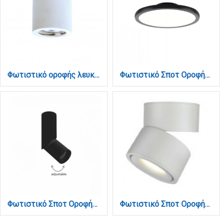
Φωτιστικό οροφής λευκό από γύψο 1XGU10 D:7cm (42166)
Φωτιστικό Σποτ Οροφής LED 12W, 3CCT, Μαύρο, 120° D:18x4cm (9093-Black)
Φωτιστικό Σποτ Οροφής LED 12W, 3CCT, Μαύρο, 36° D:5x16,5cm (9091-Black)
Φωτιστικό Σποτ Οροφής LED 15W, 3CCT, Λευκό, D:10x10,7cm (9095-White)