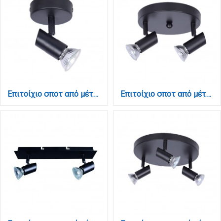
Επιτοίχιο σποτ από μέταλλο σε μαύρη απόχρωση 1XGU10 D:8cm (9077-1Φ-Μαύρο)
Επιτοίχιο σποτ από μέταλλο σε μαύρη απόχρωση 2XGU10 D:17cm (9077-2Φ-Μαύρο)