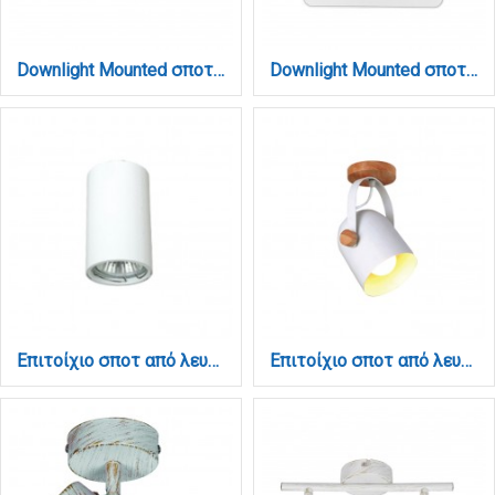
Downlight Mounted σποτ 3*8W 3CCT σε μαύρη απόχρωση (X00280B)
Downlight Mounted σποτ 4*8W 3CCT σε λευκή απόχρωση (X00290W)
Επιτοίχιο σποτ από λευκό μέταλλο 1XGU10 D:10cm (4505-WH-ΟΡΟΦΗΣ)
Επιτοίχιο σποτ από λευκό μέταλλο και ξύλο 1XE27 D:22cm (6133-1-WH)