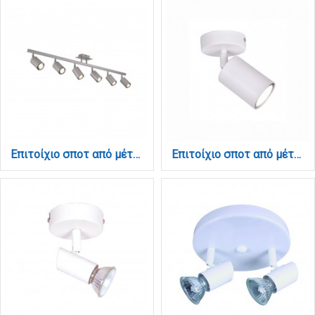
Επιτοίχιο σποτ από μέταλλο σε ασημί απόχρωση 4XGU10 D:110cm (9087-6-Silver)
Επιτοίχιο σποτ από μέταλλο σε λευκή απόχρωση 1XGU10 D:10cm (9086-1)