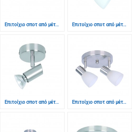
Επιτοίχιο σποτ από μέταλλο σε μαύρη απόχρωση 6XGU10 D:110cm (9081-6)
Επιτοίχιο σποτ από μέταλλο σε νίκελ ματ απόχρωση 1XE14 D:8cm (9064-1Φ-Νίκελ Ματ)
Επιτοίχιο σποτ από μέταλλο σε νίκελ ματ απόχρωση 1XGU10 D:8cm (9075-1Φ-Νίκελ Ματ)
Επιτοίχιο σποτ από μέταλλο σε νίκελ ματ απόχρωση 2xE14 D:20cm (9064-2Φ-Νίκελ Ματ)