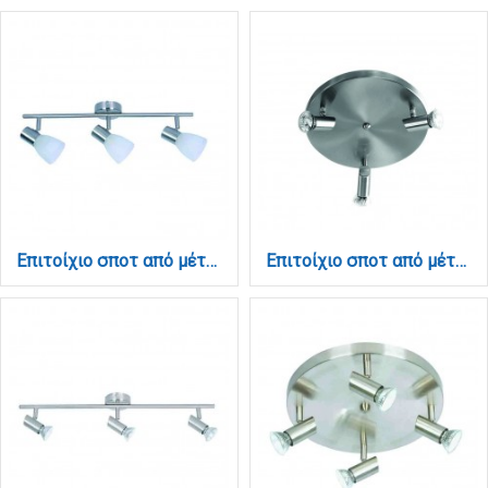
Επιτοίχιο σποτ από μέταλλο σε νίκελ ματ απόχρωση 3XE14 D:60cm (9065-3Φ-Νίκελ Ματ)
Επιτοίχιο σποτ από μέταλλο σε νίκελ ματ απόχρωση 3XGU10 D:25cm (9075-3Φ-Νίκελ Ματ)