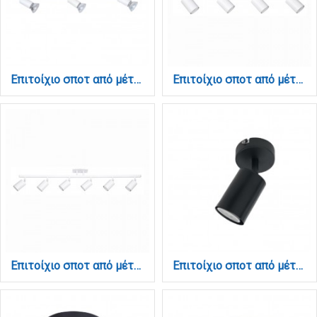
Επιτοίχιο σποτ από μέταλλο σε λευκή απόχρωση 3XGU10 D:32cm (9078-3Φ-Λευκό)
Επιτοίχιο σποτ από μέταλλο σε λευκή απόχρωση 4XGU10 D:70cm (9086-4)
Επιτοίχιο σποτ από μέταλλο σε λευκή απόχρωση 6XGU10 D:110cm (9086-6)
Επιτοίχιο σποτ από μέταλλο σε μαύρη απόχρωση 1XGU10 D:15cm (9081-1)