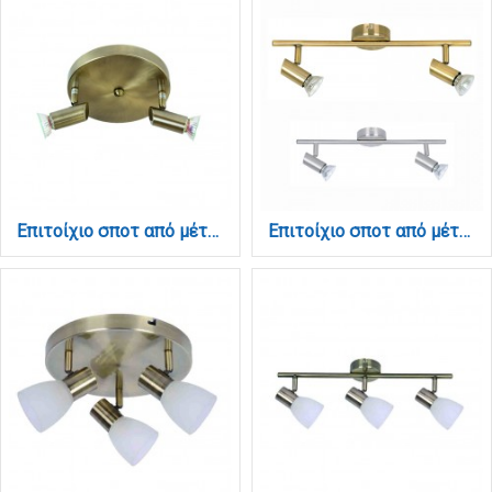
Επιτοίχιο σποτ από μέταλλο σε οξυντέ απόχρωση 2XGU10 D:17cm (9075-2Φ-Οξυντέ)
Επιτοίχιο σποτ από μέταλλο σε οξυντέ απόχρωση 2XGU10 D:40cm (9076-2Φ-Οξυντέ)