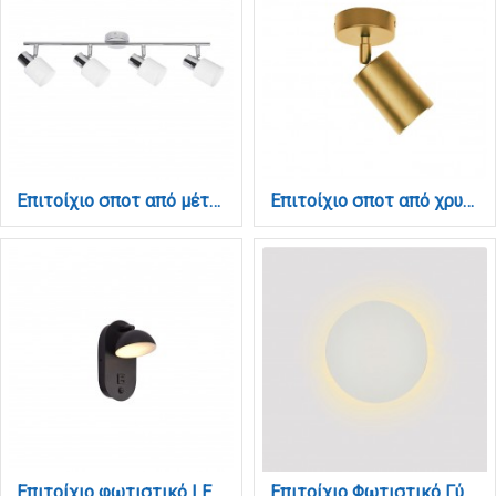
Επιτοίχιο σποτ από μέταλλο σε χρώμιο απόχρωση 4XE14 D:62cm (9079-4Φ-Χρώμιο)
Επιτοίχιο σποτ από χρυσαφί μέταλλο 1XGU10 D:15cm (9082-1)
Επιτοίχιο φωτιστικό LED 7W 3000K από μαύρο μέταλλο D:22x14cm (43062)
Επιτοίχιο Φωτιστικό Γύψινο Λευκό LED 8W 3000K – Backlight 25 cm (43052-White)