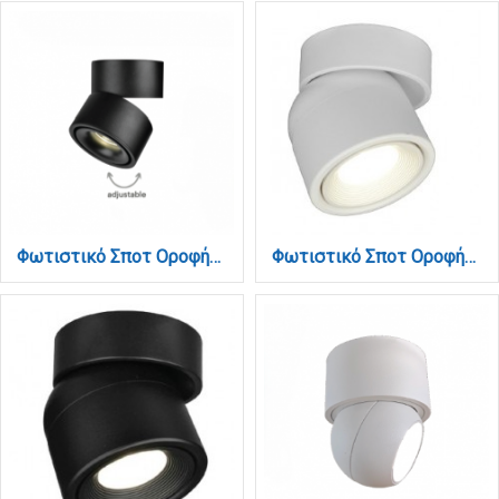
Φωτιστικό Σποτ Οροφής LED 15W, 3CCT, Μαύρο, D:10x10,7cm (9095-Black)
Φωτιστικό Σποτ Οροφής LED 7W, 3000K , Λευκό, D:9x9,3cm (9096-White)