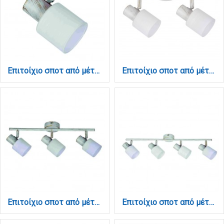
Επιτοίχιο σποτ από μέταλλο σε απόχρωση λευκής πατίνας 1XE14 D:8cm (9079-1Φ-Λευκή Πατίνα)
Επιτοίχιο σποτ από μέταλλο σε απόχρωση λευκής πατίνας 2XE14 D:27cm (9079-2Φ-Λευκή Πατίνα)
Επιτοίχιο σποτ από μέταλλο σε απόχρωση λευκής πατίνας 3XE14 D:45cm (9079-3Φ-Λευκή Πατίνα)
Επιτοίχιο σποτ από μέταλλο σε απόχρωση λευκής πατίνας 4XE14 D:62cm (9079-4Φ-Λευκή Πατίνα)