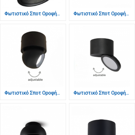
Φωτιστικό Σποτ Οροφής LED 7W, 3000K , Μαύρο, D:9x9,3cm (9096-Black)
Φωτιστικό Σποτ Οροφής LED 7W, 3000K, Λευκό, 8x10cm(9097-White)
Φωτιστικό Σποτ Οροφής LED 7W, 3000K, Μαύρο D:8x10cm(9097-Black)
Φωτιστικό Σποτ Οροφής LED 7W, 3CCT, Μαύρο, 100°, 8,7x6cm (9088-Black)