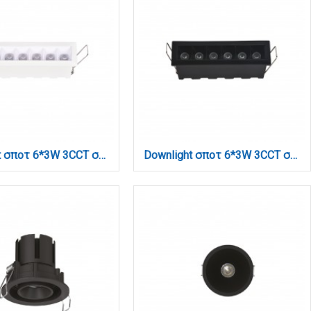
Downlight σποτ 6*3W 3CCT σε λευκή απόχρωση (X00200W)
Downlight σποτ 6*3W 3CCT σε μαύρη απόχρωση (X00200B)