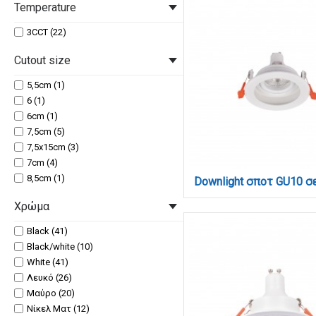
6,5x7,5cm (2)
Temperature
7x7,7cm (2)
8,1x6,5cm (2)
3CCT (22)
8,4cm (2)
Cutout size
8,5cm (2)
8,5x10,2cm (2)
5,5cm (1)
8cm (2)
6 (1)
8x8x5cm (1)
6cm (1)
9,3cm (3)
7,5cm (5)
9,3x17,3cm (3)
7,5x15cm (3)
9,3x9,45cm (2)
7cm (4)
9cm (3)
8,5cm (1)
Χρώμα
Black (41)
Black/white (10)
White (41)
Λευκό (26)
Μαύρο (20)
Νίκελ Ματ (12)