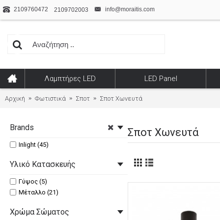
2109760472
info@moraitis.com
2109702003
Λαμπτήρες LED
LED Panel
Αρχική
Φωτιστικά
Σποτ
Σποτ Χωνευτά
Brands
Σποτ Χωνευτά
Inlight (45)
Υλικό Κατασκευής
Γύψος (5)
Μέταλλο (21)
Χρώμα Σώματος