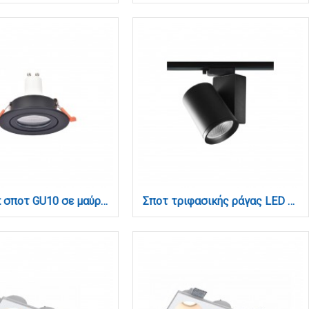
Downlight σποτ GU10 σε μαύρη απόχρωση (X00350B)
Σποτ τριφασικής ράγας LED 30W 3CCT με επιλογή εναλλαγής μοιρών σε μαύρη απόχρωση D:10,3cmX13,6cm ( T3-06500-Black)