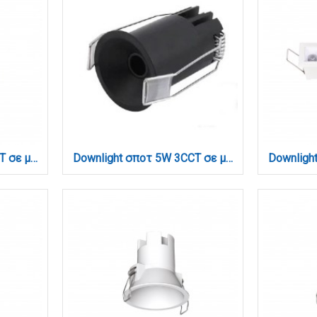
Downlight σποτ 5W 3CCT σε μαύρη απόχρωση (X00220B)
Downlight σποτ 5W 3CCT σε μαύρη απόχρωση D: 4.1x6cm (X00360B)