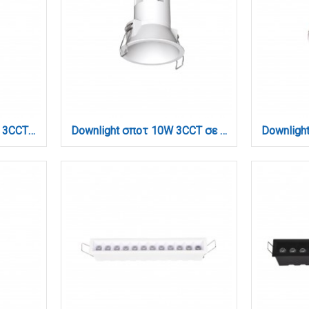
Downlight LED σποτ 5W 3CCT σε λευκή και μαύρη απόχρωση (X00170WB)
Downlight σποτ 10W 3CCT σε λευκή απόχρωση (X00250W)