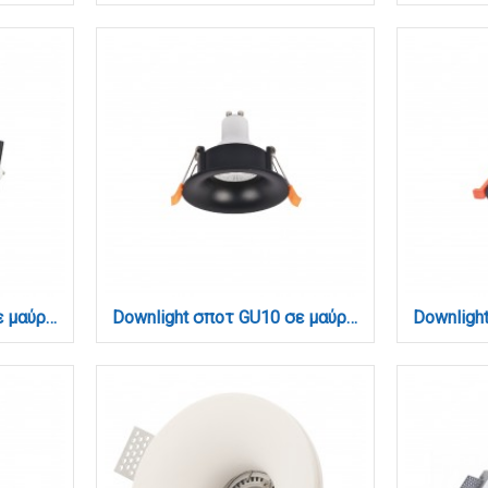
Downlight σποτ GU10 σε μαύρη απόχρωση (X00330B)
Downlight σποτ GU10 σε μαύρη απόχρωση (X00340B)