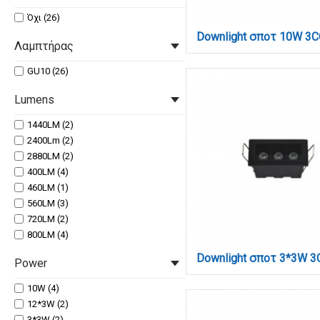
Όχι (26)
Λαμπτήρας
GU10 (26)
Lumens
1440LM (2)
2400Lm (2)
2880LM (2)
400LM (4)
460LM (1)
560LM (3)
720LM (2)
800LM (4)
Power
10W (4)
12*3W (2)
3*3W (2)