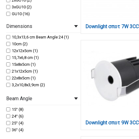
2xGU10 (2)
3xGU10 (2)
GU10 (16)
Dimensions
10,3x13,6 cm Beam Angle 24 (1)
10cm (2)
12x12x5cm (1)
15,7x6,8 cm (1)
15x8x5cm (1)
21x12x5cm (1)
22x8x5cm (1)
3,2x10,8x3,9cm (2)
3,2x20,8x3,9cm (2)
Beam Angle
3,2x6,2x3,9 (1)
3,2x6,2x3,9cm (1)
15° (8)
31x12x5cm (1)
24° (6)
4,1x6cm (3)
25° (4)
4,3x8,7cm (2)
36° (4)
5,1x5,2cm (1)