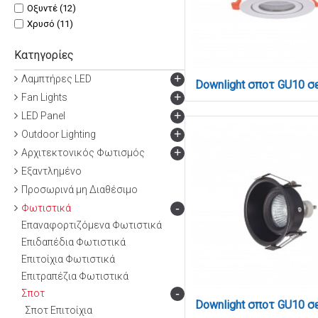
Οξυντέ (12)
Χρυσό (11)
Χρυσό Ματ (1)
Κατηγορίες
Χρώμιο (19)
+
Λαμπτήρες LED
+
Fan Lights
+
LED Panel
+
Outdoor Lighting
+
Αρχιτεκτονικός Φωτισμός
Εξαντλημένο
Προσωρινά μη Διαθέσιμο
-
Φωτιστικά
Επαναφορτιζόμενα Φωτιστικά
Επιδαπέδια Φωτιστικά
Επιτοίχια Φωτιστικά
Επιτραπέζια Φωτιστικά
-
Σποτ
Σποτ Επιτοίχια