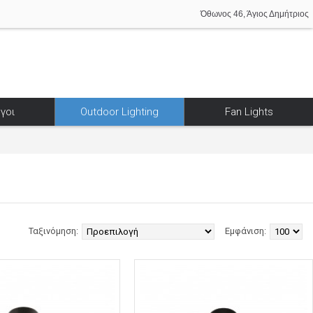
Όθωνος 46, Άγιος Δημήτριος
γοι
Outdoor Lighting
Fan Lights
Ταξινόμηση:
Εμφάνιση: