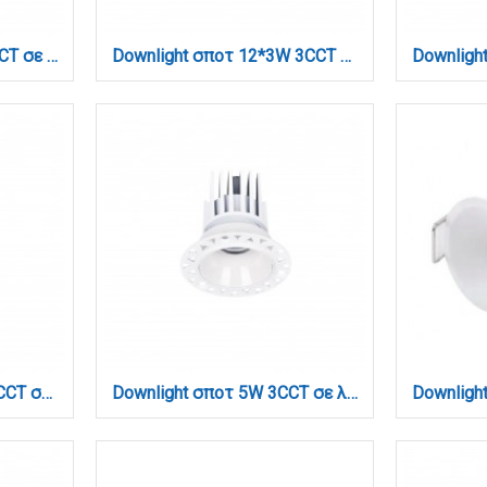
Downlight σποτ 10W 3CCT σε μαύρη απόχρωση (X00250B)
Downlight σποτ 12*3W 3CCT σε λευκή απόχρωση (X00210W)
Downlight σποτ 3*3W 3CCT σε μαύρη απόχρωση (X00190B)
Downlight σποτ 5W 3CCT σε λευκή απόχρωση (X00220W)