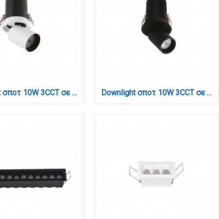
Downlight σποτ 10W 3CCT σε λευκή και μαύρη απόχρωση (X00180WB)
Downlight σποτ 10W 3CCT σε μαύρη απόχρωση (X00180B)