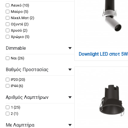
Λευκό (10)
Μαύρο (5)
Νίκελ Ματ (2)
Οξυντέ (2)
Χρυσό (2)
Χρώμιο (5)
Dimmable
Ναι (26)
Βαθμός Προστασίας
IP20 (20)
IP44 (6)
Αριθμός Λαμπτήρων
1 (25)
2 (1)
Με Λαμπτήρα