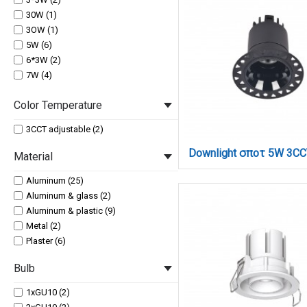
30W (1)
3OW (1)
5W (6)
6*3W (2)
7W (4)
9W (2)
Color Temperature
3CCT adjustable (2)
Material
Aluminum (25)
Aluminum & glass (2)
Aluminum & plastic (9)
Metal (2)
Plaster (6)
Bulb
1xGU10 (2)