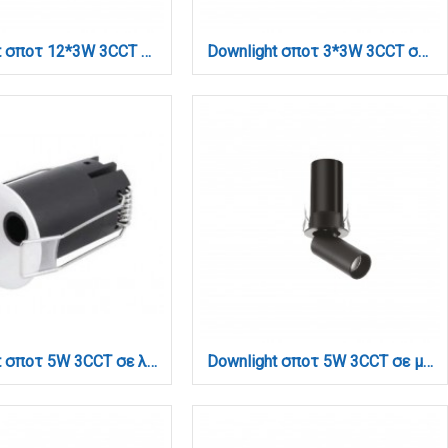
Downlight σποτ 12*3W 3CCT σε μα΄΄΄΄ύρη απόχρωση (X00210B)
Downlight σποτ 3*3W 3CCT σε λευκή απόχρωση (X00190W)
Downlight σποτ 5W 3CCT σε λευκή απόχρωση D: 4.1x6cm (X00360W)
Downlight σποτ 5W 3CCT σε μαύρη απόχρωση (X00170B)