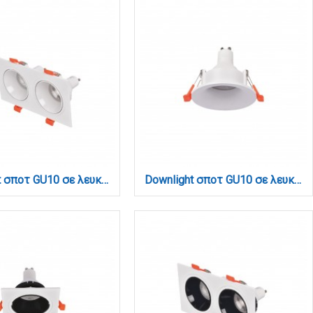
Downlight σποτ GU10 σε λευκή απόχρωση (X00330W)
Downlight σποτ GU10 σε λευκή απόχρωση (X00340W)