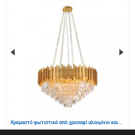
Κρεμαστό φωτιστικό από χρυσαφί αλουμίνιο και κρύσταλλα 12XE14 D:80cm (6068-12)