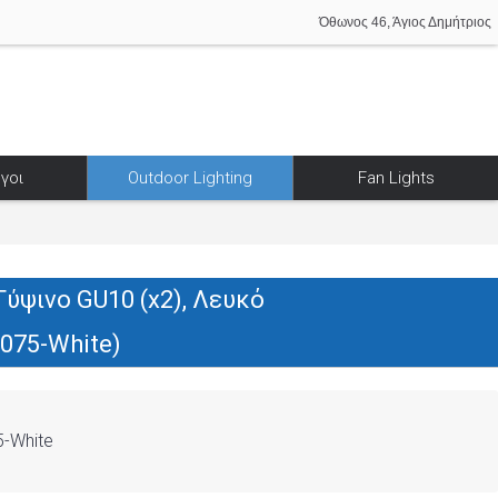
Όθωνος 46, Άγιος Δημήτριος
γοι
Outdoor Lighting
Fan Lights
Γύψινο GU10 (x2), Λευκό
3075-White)
-White