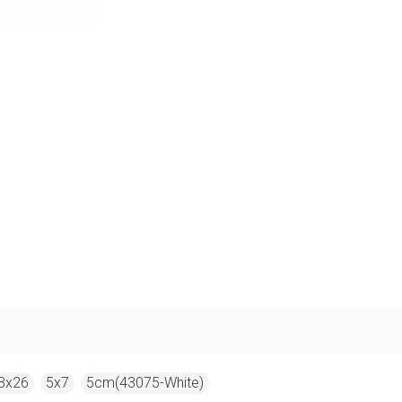
3x26
,
5x7
,
5cm(43075-White)