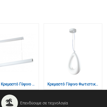
Γραμμικό Κρεμαστό Γύψινο Φωτιστικό LED 36W, 2CCT, Λευκό D:150x8,7cm(6123-White)
Κρεμαστό Γύψινο Φωτιστικό G9, Λευκό, D:27,6x40,5cm (4103-A-White)
Επενδύουμε σε τεχνολογία