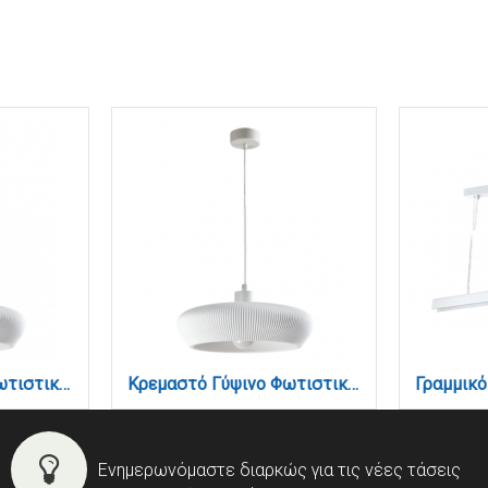
Κρεμαστό Γύψινο Φωτιστικό E27, Λευκό, D:40x9,5cm(4102-A-White)
Κρεμαστό Γύψινο Φωτιστικό E27, Λευκό, D:30x8,5cm(4102-B-White)
Ενημερωνόμαστε διαρκώς για τις νέες τάσεις