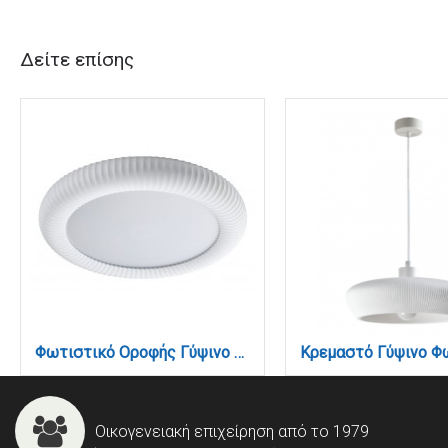
Δείτε επίσης
Φωτιστικό Οροφής Γύψινο LED 36W, 3000K, Λευκό, D:40x6,5cm(42054-White)
Οικογενειακή επιχείρηση από το 1979