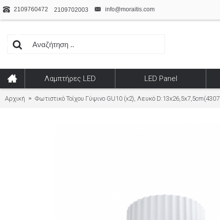
2109760472
info@moraitis.com
2109702003
Λαμπτήρες LED
LED Panel
Αρχική
Φωτιστικό Τοίχου Γύψινο GU10 (x2), Λευκό D:13x26,5x7,5cm(4307