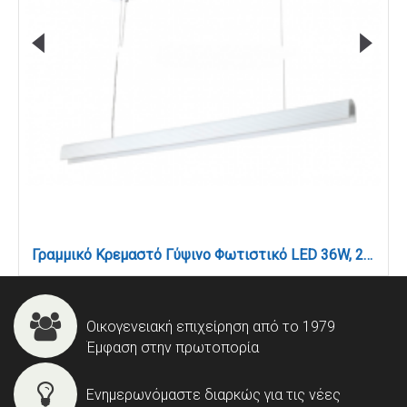
Γραμμικό Κρεμαστό Γύψινο Φωτιστικό LED 36W, 2CCT, Λευκό D:150x8,7cm(6123-White)
Οικογενειακή επιχείρηση από το 1979
Έμφαση στην πρωτοπορία
Ενημερωνόμαστε διαρκώς για τις νέες