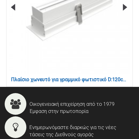
Πλαίσιο χωνευτό για γραμμικό φωτιστικό D:120cm (L003-120-WH)
Οικογενειακή επιχείρηση από το 1979
Έμφαση στην πρωτοπορία
Ενημερωνόμαστε διαρκώς για τις νέες
τάσεις της Διεθνούς αγοράς