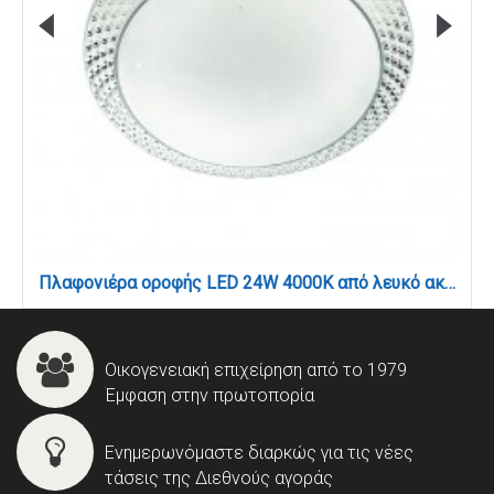
Πλαφονιέρα οροφής LED 24W 4000K από λευκό ακρυλικό D:40cm (42164-Β-Λευκό)
Οικογενειακή επιχείρηση από το 1979
Έμφαση στην πρωτοπορία
Ενημερωνόμαστε διαρκώς για τις νέες
τάσεις της Διεθνούς αγοράς