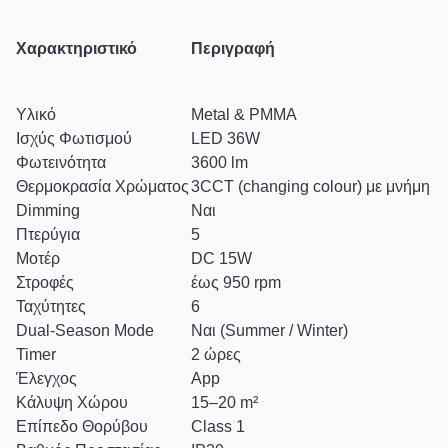
Χαρακτηριστικό
Περιγραφή
Υλικό
Metal & PMMA
Ισχύς Φωτισμού
LED 36W
Φωτεινότητα
3600 lm
Θερμοκρασία Χρώματος
3CCT (changing colour) με μνήμη
Dimming
Ναι
Πτερύγια
5
Μοτέρ
DC 15W
Στροφές
έως 950 rpm
Ταχύτητες
6
Dual-Season Mode
Ναι (Summer / Winter)
Timer
2 ώρες
Έλεγχος
App
Κάλυψη Χώρου
15–20 m²
Επίπεδο Θορύβου
Class 1