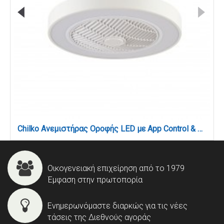
Chilko Ανεμιστήρας Οροφής LED με App Control & 3CCT | Λευκός (101000310)
Οικογενειακή επιχείρηση από το 1979
Έμφαση στην πρωτοπορία
Ενημερωνόμαστε διαρκώς για τις νέες
τάσεις της Διεθνούς αγοράς