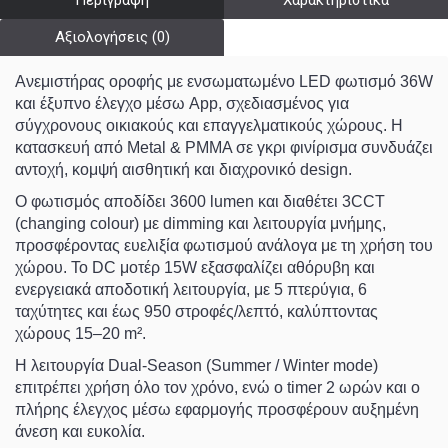
Περιγραφή
Χαρακτηριστικά
Αξιολογήσεις (0)
Ανεμιστήρας οροφής με ενσωματωμένο
LED φωτισμό 36W
και
έξυπνο έλεγχο μέσω App
, σχεδιασμένος για
σύγχρονους οικιακούς και επαγγελματικούς χώρους. Η
κατασκευή από
Metal & PMMA
σε
γκρι φινίρισμα
συνδυάζει
αντοχή, κομψή αισθητική και διαχρονικό design.
Ο φωτισμός αποδίδει
3600 lumen
και διαθέτει
3CCT
(changing colour)
με dimming και λειτουργία μνήμης,
προσφέροντας ευελιξία φωτισμού ανάλογα με τη χρήση του
χώρου. Το
DC μοτέρ 15W
εξασφαλίζει αθόρυβη και
ενεργειακά αποδοτική λειτουργία, με
5 πτερύγια
,
6
ταχύτητες
και έως
950 στροφές/λεπτό
, καλύπτοντας
χώρους
15–20 m²
.
Η λειτουργία
Dual-Season (Summer / Winter mode)
επιτρέπει χρήση όλο τον χρόνο, ενώ ο
timer 2 ωρών
και ο
πλήρης έλεγχος μέσω εφαρμογής προσφέρουν αυξημένη
άνεση και ευκολία.