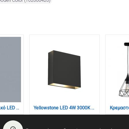
Wooden Color (102000420)
Επιδαπέδιο φωτιστικό LED 24W 3000K από μαύρο μέταλλο D:150cm (45012)
Yellowstone LED 4W 3000K Outdoor Up-Down Adjustable Wall Lamp Anthracite D:12cmx12cm (80200941)