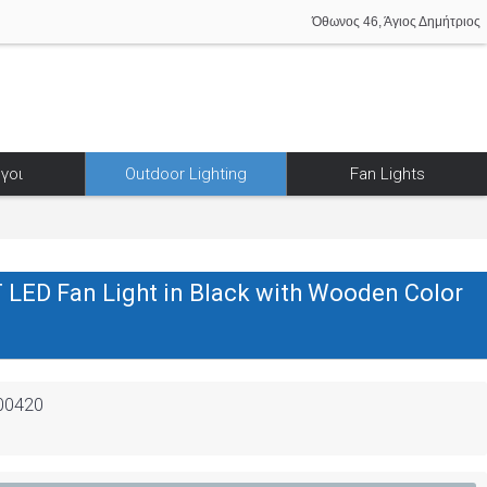
Όθωνος 46, Άγιος Δημήτριος
γοι
Outdoor Lighting
Fan Lights
 LED Fan Light in Black with Wooden Color
00420