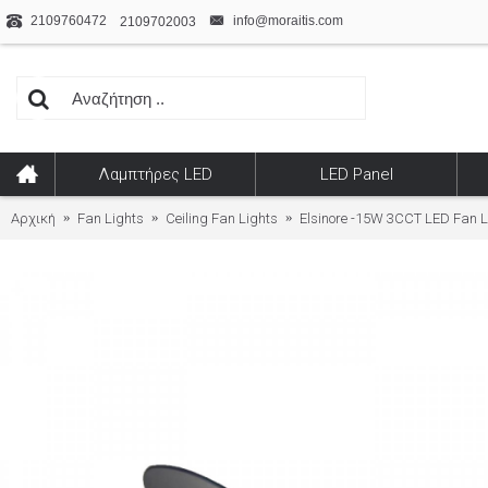
2109760472
info@moraitis.com
2109702003
Λαμπτήρες LED
LED Panel
Αρχική
Fan Lights
Ceiling Fan Lights
Elsinore -15W 3CCT LED Fan Li