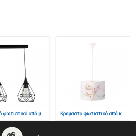
Κρεμαστό φωτιστικό από μαύρο μέταλλο 2XE27 D:40cm (4024-2-BL-RAIL)
Κρεμαστό φωτιστικό από καπέλο και λευκή ανάρτηση D:35cm (4037)