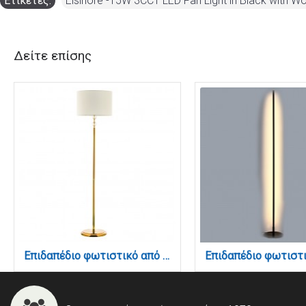
Ετικέτες:
Elsinore -15W 3CCT LED Fan Light in Black with 
Δείτε επίσης
Επιδαπέδιο φωτιστικό από χρυσό μέταλλο κρύσταλλο και υφασμάτινο καπέλο 1XE27 D:177cm (45360-Χρυσό)