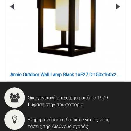
Annie Outdoor Wall Lamp Black 1xE27 D:150x160x270mm (80206114)
Οικογενειακή επιχείρηση από το 1979
Έμφαση στην πρωτοπορία
Ενημερωνόμαστε διαρκώς για τις νέες
τάσεις της Διεθνούς αγοράς