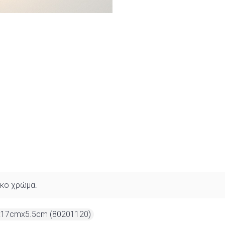
ύκο χρώμα.
D:17cmx5.5cm (80201120)