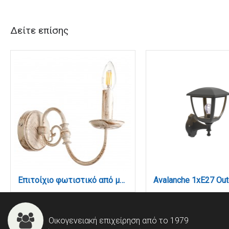
Δείτε επίσης
Επιτοίχιο φωτιστικό από μέταλλο σε λευκή πατίνα 1XE14 D:30cm (43371)
Οικογενειακή επιχείρηση από το 1979