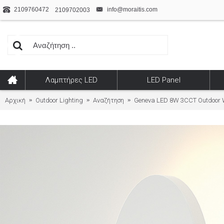
2109760472
info@moraitis.com
2109702003
Λαμπτήρες LED
LED Panel
Αρχική
Outdoor Lighting
Αναζήτηση
Geneva LED 8W 3CCT Outdoor 