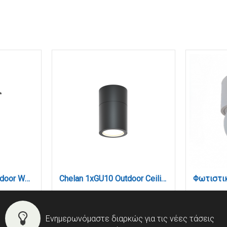
Avalanche 1xE27 Outdoor Wall Lamp Black D:22cmx30cm (80201214)
Chelan 1xGU10 Outdoor Ceiling Down Light Anthracite D:10.3cmx6cm (80300144)
Ενημερωνόμαστε διαρκώς για τις νέες τάσεις