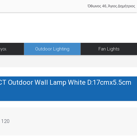
Όθωνος 46, Άγιος Δημήτριος
γοι
Outdoor Lighting
Fan Lights
T Outdoor Wall Lamp White D:17cmx5.5cm
1120