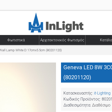
Φωτιστικά
Αρχιτεκτονικός Φωτισμός
Κατάλο
Wall Lamp White D:17cmx5.5cm (80201120)
Geneva LED 8W 3CC
(80201120)
Κατασκευαστής:
it-Lighting
Κωδικός Προϊόντος:
8020
Διαθεσιμότητα:
Διαθέσιμο