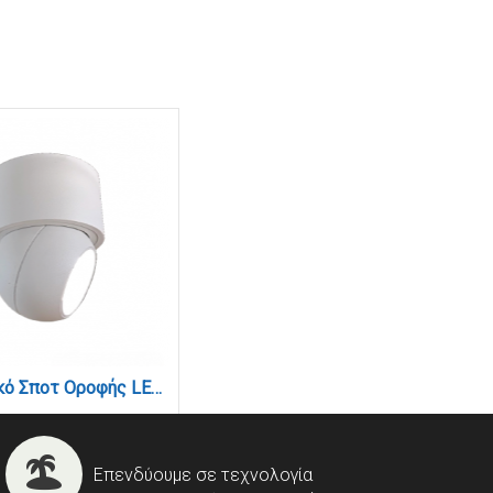
Φωτιστικό Σποτ Οροφής LED 7W, 3000K, Λευκό, 8x10cm(9097-White)
Επενδύουμε σε τεχνολογία