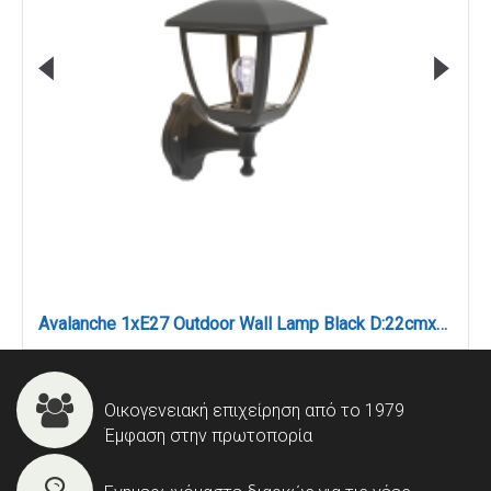
Avalanche 1xE27 Outdoor Wall Lamp Black D:22cmx30cm (80201214)
Οικογενειακή επιχείρηση από το 1979
Έμφαση στην πρωτοπορία