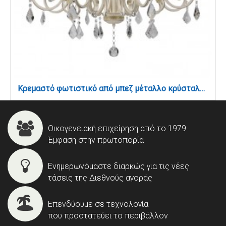
Κρεμαστό φωτιστικό από μπεζ μέταλλο κρύσταλλα και υφασμάτινο καπέλο 8XE14 D:75cm (5276-8)
Οικογενειακή επιχείρηση από το 1979
Έμφαση στην πρωτοπορία
Ενημερωνόμαστε διαρκώς για τις νέες
τάσεις της Διεθνούς αγοράς
Επενδύουμε σε τεχνολογία
που προστατεύει το περιβάλλον