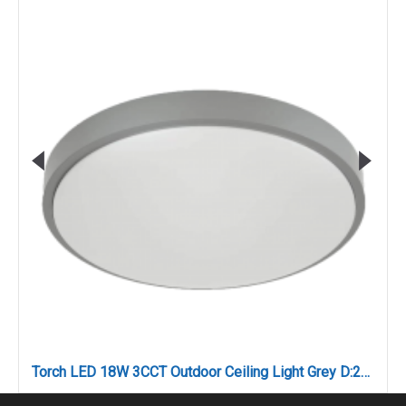
Torch LED 18W 3CCT Outdoor Ceiling Light Grey D:28cmx5,3cm (80300330)