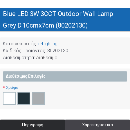
Blue LED 3W 3CCT Outdoor Wall Lamp
Grey D:10cmx7cm (80202130)
Κατασκευαστής:
it-Lighting
Κωδικός Προϊόντος:
80202130
Διαθεσιμότητα:
Διαθέσιμο
Διαθέσιμες Επιλογές
Χρώμα
Περιγραφή
Χαρακτηριστικά