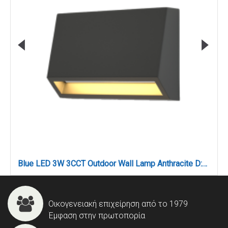
Blue LED 3W 3CCT Outdoor Wall Lamp Anthracite D:10cmx7cm (80202140)
Οικογενειακή επιχείρηση από το 1979
Έμφαση στην πρωτοπορία