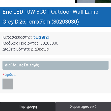
Erie LED 10W 3CCT Outdoor Wall Lamp
Grey D:26,1cmx7cm (80203030)
Κατασκευαστής:
it-Lighting
Κωδικός Προϊόντος:
80203030
Διαθεσιμότητα:
Διαθέσιμο
Διαθέσιμες Επιλογές
Χρώμα
Περιγραφή
Χαρακτηριστικά