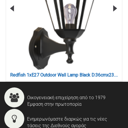
Redfish 1xE27 Outdoor Wall Lamp Black D:36cmx23.5cm (80202614)
Οικογενειακή επιχείρηση από το 1979
Έμφαση στην πρωτοπορία
Ενημερωνόμαστε διαρκώς για τις νέες
τάσεις της Διεθνούς αγοράς