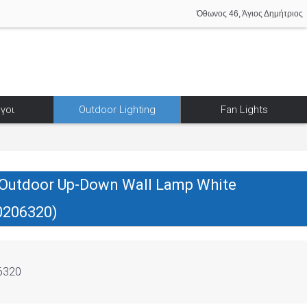
Όθωνος 46, Άγιος Δημήτριος
γοι
Outdoor Lighting
Fan Lights
Outdoor Up-Down Wall Lamp White
0206320)
6320