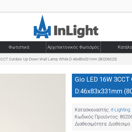
Φωτιστικά
Αρχιτεκτονικός Φωτισμός
Κατάλο
3CCT Outdoor Up-Down Wall Lamp White D:46x83x331mm (80206320)
Gio LED 16W 3CCT 
D:46x83x331mm (8
Κατασκευαστής:
it-Lighting
Κωδικός Προϊόντος:
8020
Διαθεσιμότητα:
Διαθέσιμο