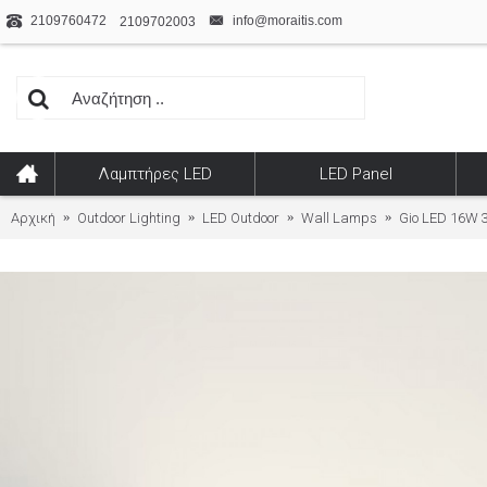
2109760472
info@moraitis.com
2109702003
Λαμπτήρες LED
LED Panel
Αρχική
Outdoor Lighting
LED Outdoor
Wall Lamps
Gio LED 16W 