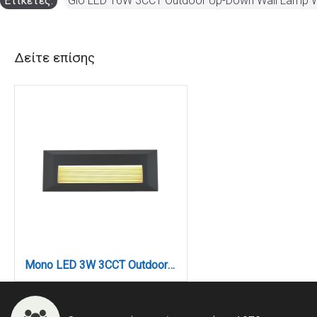
Ετικέτες:
Gio LED 16W 3CCT Outdoor Up-Down Wall Lamp 
Δείτε επίσης
Mono LED 3W 3CCT Outdoor Wall Lamp Anthracite D:22cmx2.8cm (80201740)