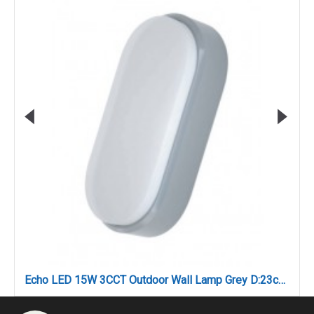
Echo LED 15W 3CCT Outdoor Wall Lamp Grey D:23cmx10.5cm (80202930)