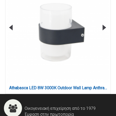
Athabasca LED 8W 3000K Outdoor Wall Lamp Anthracite D:10,5cmx13,5cm (80203241)
Οικογενειακή επιχείρηση από το 1979
Έμφαση στην πρωτοπορία