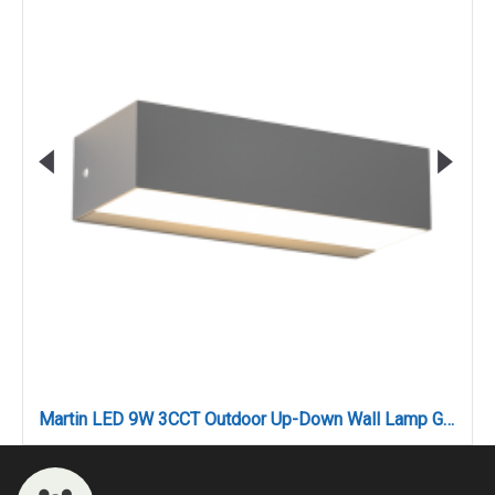
Martin LED 9W 3CCT Outdoor Up-Down Wall Lamp Grey D:17cmx4.6cm (80200830)