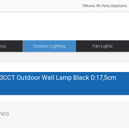
Όθωνος 46, Άγιος Δημήτριος
γοι
Outdoor Lighting
Fan Lights
CCT Outdoor Wall Lamp Black D:17,5cm
7410