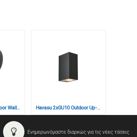
Eklutna 1xGU10 Outdoor Wall Lamp Anthracite D:11.3cmx11.3cm (80200544)
Havasu 2xGU10 Outdoor Up-Down Wall Lamp Anthracite D:14.7cmx9cm (80200344)
Ενημερωνόμαστε διαρκώς για τις νέες τάσεις