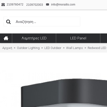
2109760472
info@moraitis.com
2109702003
Λαμπτήρες LED
LED Panel
Αρχική
Outdoor Lighting
LED Outdoor
Wall Lamps
Redwood LED 