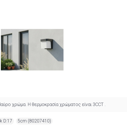
Μαύρο χρώμα. Η θερμοκρασία χρώματος είναι 3CCT .
k D:17
,
5cm (80207410)