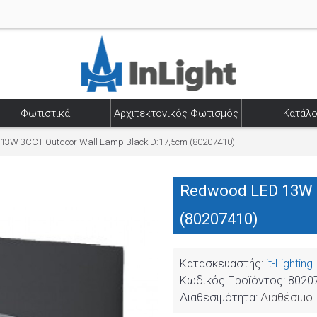
Φωτιστικά
Αρχιτεκτονικός Φωτισμός
Κατάλο
13W 3CCT Outdoor Wall Lamp Black D:17,5cm (80207410)
Redwood LED 13W 3
(80207410)
Κατασκευαστής:
it-Lighting
Κωδικός Προϊόντος:
8020
Διαθεσιμότητα:
Διαθέσιμο