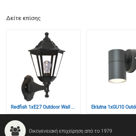
Δείτε επίσης
Redfish 1xE27 Outdoor Wall Lamp Black D:36cmx23.5cm (80202614)
Οικογενειακή επιχείρηση από το 1979