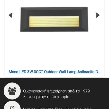
Mono LED 3W 3CCT Outdoor Wall Lamp Anthracite D:22cmx2.8cm (80201740)
Οικογενειακή επιχείρηση από το 1979
Έμφαση στην πρωτοπορία