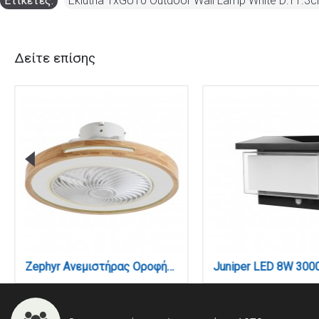
Ετικέτες:
Eklutna 1xGU10 Outdoor Wall Lamp White D:11.
Δείτε επίσης
Eklutna 1xGU10 Outdoor Wall Lamp Grey D:11.3cmx11.3cm (80200534)