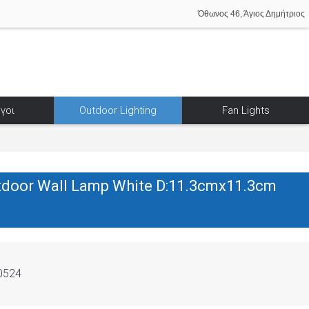
Όθωνος 46, Άγιος Δημήτριος
γοι
Outdoor Lighting
Fan Lights
tdoor Wall Lamp White D:11.3cmx11.3cm
0524