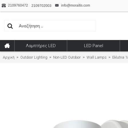
2109760472
info@moraitis.com
2109702003
Λαμπτήρες LED
LED Panel
Αρχική
Outdoor Lighting
Non-LED Outdoor
Wall Lamps
Eklutna 