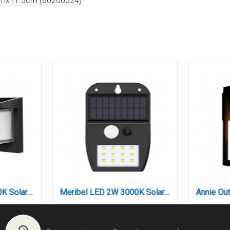
3cmx11.3cm (80200524)
Eklutna 1xGU10 Outdoor Wall Lamp Anthracite D:11.3cmx11.3cm (80200544)
Zephyr Ανεμιστήρας Οροφής LED με App Control & 3CCT | Wood & Λευκό (101000940)