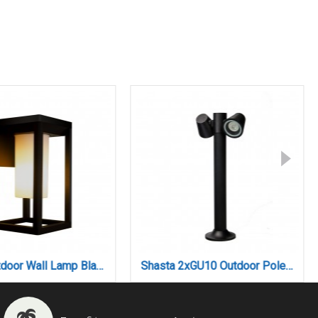
Juniper LED 8W 3000K Solar Wall Light in Black Color D:222x163x91mm (80206711S)
Meribel LED 2W 3000K Solar Outdoor Wall Lamp Black D:130x10x50mm (80207011S)