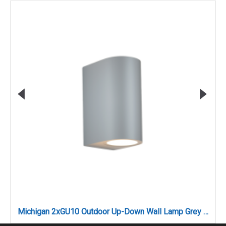
Michigan 2xGU10 Outdoor Up-Down Wall Lamp Grey D14.7cmx9cm (80200134)