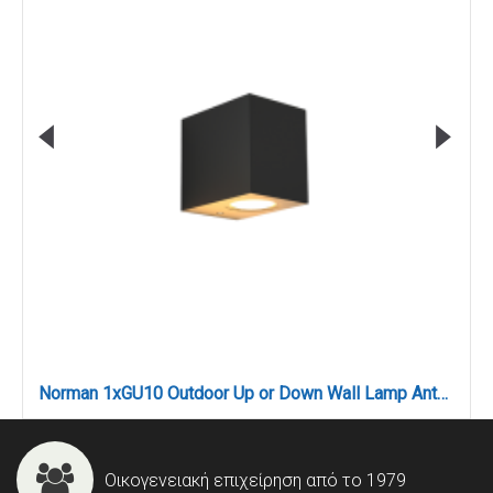
Norman 1xGU10 Outdoor Up or Down Wall Lamp Anthracite D:8cmx7cm (80200444)
Οικογενειακή επιχείρηση από το 1979