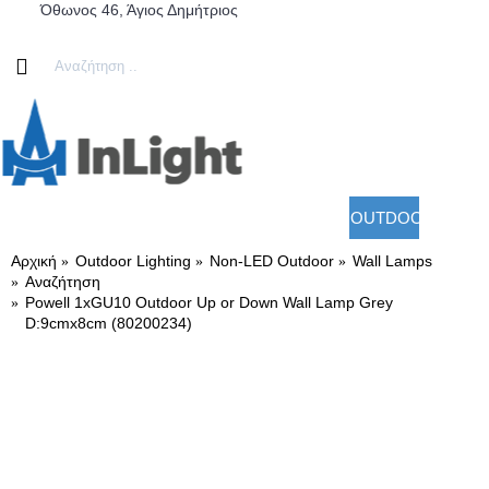
Όθωνος 46, Άγιος Δημήτριος
ΛΑΜΠΤΉΡΕΣ LED
LED PANEL
ΦΩΤΙΣΤΙΚΆ
ΑΡΧΙΤΕΚΤΟΝΙΚΌΣ ΦΩΤΙΣΜΌΣ
ΚΑΤΆΛΟΓΟΙ
OUTDOOR LIGHT
FAN LIG
Αρχική
Outdoor Lighting
Non-LED Outdoor
Wall Lamps
Αναζήτηση
Powell 1xGU10 Outdoor Up or Down Wall Lamp Grey
D:9cmx8cm (80200234)