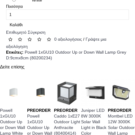
White
Ποσότητα
Καλάθι
Επιθυμητό
Σύγκριση
0 αξιολογήσεις
/
Γράψτε μια
αξιολόγηση
Ετικέτες:
Powell 1xGU10 Outdoor Up or Down Wall Lamp Grey
D:9cmx8cm (80200234)
Δείτε επίσης
Powell
PREORDER
PREORDER
Juniper LED
PREORDER
1xGU10
Powell
Caddo 1xE27
8W 3000K
Montbel LED
Outdoor Up
1xGU10
Outdoor Light
Solar Wall
12W 3000K
or Down Wall
Outdoor Up
Anthracite
Light in Black
Solar Outdoor
Lamp White
or Down Wall
(80400414)
Color
Wall Lamp