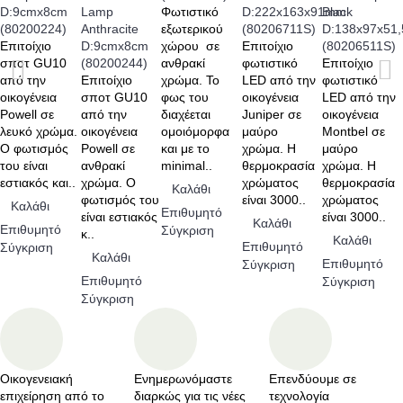
D:9cmx8cm
Lamp
Φωτιστικό
D:222x163x91mm
Black
(80200224)
Anthracite
εξωτερικού
(80206711S)
D:138x97x51
Επιτοίχιο
D:9cmx8cm
χώρου σε
Επιτοίχιο
(80206511S)
σποτ GU10
(80200244)
ανθρακί
φωτιστικό
Επιτοίχιο
από την
Επιτοίχιο
χρώμα. Το
LED από την
φωτιστικό
οικογένεια
σποτ GU10
φως του
οικογένεια
LED από την
Powell σε
από την
διαχέεται
Juniper σε
οικογένεια
λευκό χρώμα.
οικογένεια
ομοιόμορφα
μαύρο
Montbel σε
Ο φωτισμός
Powell σε
και με το
χρώμα. Η
μαύρο
του είναι
ανθρακί
minimal..
θερμοκρασία
χρώμα. Η
εστιακός και..
χρώμα. Ο
χρώματος
θερμοκρασία
Καλάθι
φωτισμός του
είναι 3000..
χρώματος
Καλάθι
Επιθυμητό
είναι εστιακός
είναι 3000..
Καλάθι
Επιθυμητό
Σύγκριση
κ..
Καλάθι
Επιθυμητό
Σύγκριση
Καλάθι
Επιθυμητό
Σύγκριση
Επιθυμητό
Σύγκριση
Σύγκριση
Οικογενειακή
Ενημερωνόμαστε
Επενδύουμε σε
επιχείρηση από το
διαρκώς για τις νέες
τεχνολογία