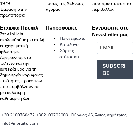
1979
τάσεις της Διεθνούς
που προστατεύει το
Έμφαση στην
αγοράς
περιβάλλον
πρωτοπορία
Εταιρικό Προφίλ
Πληροφορίες
Εγγραφείτε στο
Στην InLight,
NewsLetter μας
Ποιοι είμαστε
ακολουθούμε μια απλή
Κατάλογοι
επιχειρηματική
Χάρτης
φιλοσοφία.
Ιστότοπου
Αφιερώνουμε το
ταλέντο και την
SUBSCRI
εμπειρία μας για τη
BE
δημιουργία κορυφαίας
ποιότητας προϊόντων
που συμβάλλουν σε
μια καλύτερη
καθημερινή ζωή.
+30 2109760472
+302109702003
Όθωνος 46, Άγιος Δημήτριος
info@moraitis.com