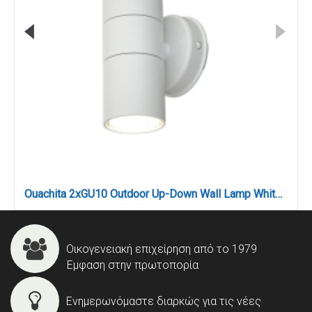
Ouachita 2xGU10 Outdoor Up-Down Wall Lamp White D:15.2cmx11.3cm (80200624)
Οικογενειακή επιχείρηση από το 1979
Έμφαση στην πρωτοπορία
Ενημερωνόμαστε διαρκώς για τις νέες