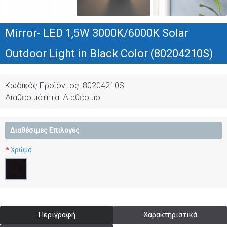
Mirror- LED 1,5W 3000K/6000K Solar
Outdoor Light in Black Color (80204210S)
Κωδικός Προϊόντος:
80204210S
Διαθεσιμότητα:
Διαθέσιμο
Διαθέσιμες Επιλογές
Χρώμα
Περιγραφή
Χαρακτηριστικά