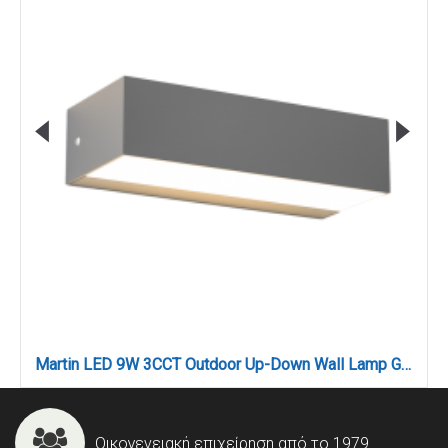
Martin LED 9W 3CCT Outdoor Up-Down Wall Lamp Grey D:17cmx4.6cm (80200830)
Οικογενειακή επιχείρηση από το 1979