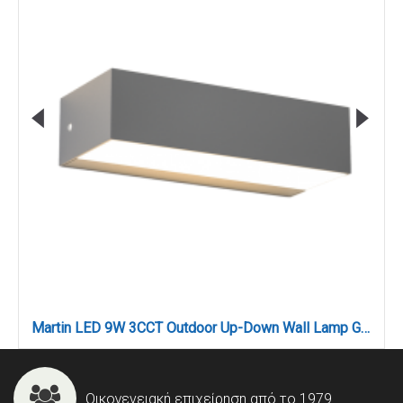
Martin LED 9W 3CCT Outdoor Up-Down Wall Lamp Grey D:17cmx4.6cm (80200830)
Οικογενειακή επιχείρηση από το 1979