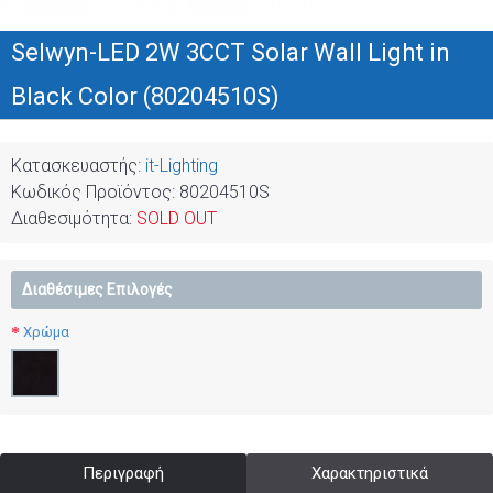
Selwyn-LED 2W 3CCT Solar Wall Light in
Black Color (80204510S)
Κατασκευαστής:
it-Lighting
Κωδικός Προϊόντος:
80204510S
Διαθεσιμότητα:
SOLD OUT
Διαθέσιμες Επιλογές
Χρώμα
Περιγραφή
Χαρακτηριστικά