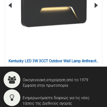
Kentucky LED 3W 3CCT Outdoor Wall Lamp Anthracite D:22cmx8cm (80202040)
Οικογενειακή επιχείρηση από το 1979
Έμφαση στην πρωτοπορία
Ενημερωνόμαστε διαρκώς για τις νέες
τάσεις της Διεθνούς αγοράς