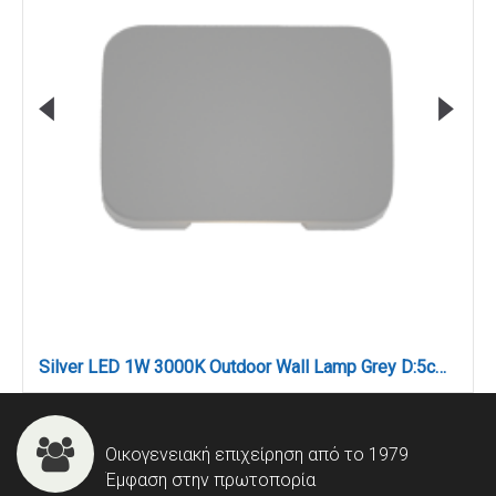
Silver LED 1W 3000K Outdoor Wall Lamp Grey D:5cmx7cm (80202430)
Οικογενειακή επιχείρηση από το 1979
Έμφαση στην πρωτοπορία