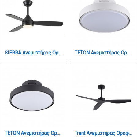
SIERRA Ανεμιστήρας Οροφής με LED 20W, DC Μοτέρ & Smart App - Μαύρο (102000820)
TETON Ανεμιστήρας Οροφής Bladeless Λευκό 56W LED 5900lm 3CCT App Control (101001020)
TETON Ανεμιστήρας Οροφής Bladeless Μαύρο 56W LED 5900lm 3CCT App Control (101001010)
Trent Ανεμιστήρας Οροφής με DC Μοτέρ 40W - Total Black (102000625)