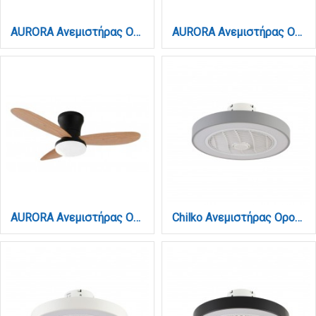
AURORA Ανεμιστήρας Οροφής με LED 20W, DC Μοτέρ & Smart App - Γκρι/Ξύλο (102001030)
AURORA Ανεμιστήρας Οροφής με LED 20W, DC Μοτέρ & Smart App - Λευκό/Ξύλο (102001010)
AURORA Ανεμιστήρας Οροφής με LED 20W, DC Μοτέρ & Smart App - Μαύρο/Ξύλο (102001020)
Chilko Ανεμιστήρας Οροφής LED με App Control & 3CCT | Γκρι (101000330)