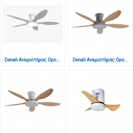
Denali Ανεμιστήρας Οροφής με LED 24W, DC Μοτέρ & Smart App - Total White (102000790)
Denali Ανεμιστήρας Οροφής με LED 24W, DC Μοτέρ & Smart App - Γκρι/Ξύλο (102000730)