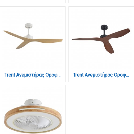
Trent Ανεμιστήρας Οροφής με DC Μοτέρ 40W - Λευκό & Ξύλο (102000615)
Trent Ανεμιστήρας Οροφής με DC Μοτέρ 40W - Μαύρο & Ξύλο (102000685)