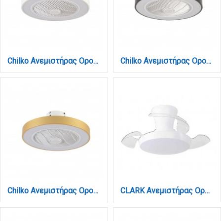
Chilko Ανεμιστήρας Οροφής LED με App Control & 3CCT | Λευκός (101000310)
Chilko Ανεμιστήρας Οροφής LED με App Control & 3CCT | Μαύρος (101000320)
Chilko Ανεμιστήρας Οροφής LED με App Control & 3CCT | Χρυσό (101000360)
CLARK Ανεμιστήρας Οροφής με LED 24W, DC Μοτέρ & Smart App - Total White (102001110)