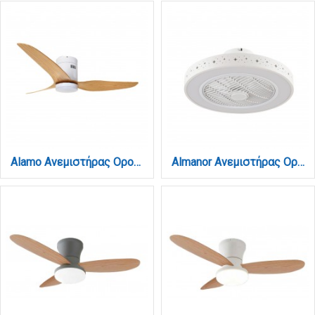
Alamo Ανεμιστήρας Οροφής με LED 15W, DC Μοτέρ & Smart App - Λευκό/Ξύλο (102000510)
Almanor Ανεμιστήρας Οροφής LED με App Control & 3CCT | Λευκός (101000410)