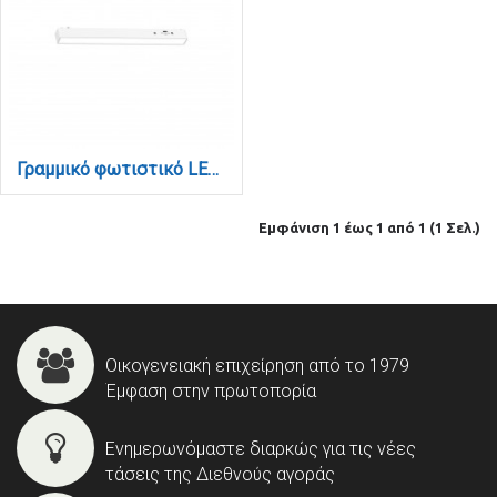
Γραμμικό φωτιστικό LED 10W 3CCT για Ultra Thin ράγα σε λευκή απόχρωση D:31,5X2,6X2,4cm (TMU0050-White)
Εμφάνιση 1 έως 1 από 1 (1 Σελ.)
Οικογενειακή επιχείρηση από το 1979
Έμφαση στην πρωτοπορία
Ενημερωνόμαστε διαρκώς για τις νέες
τάσεις της Διεθνούς αγοράς