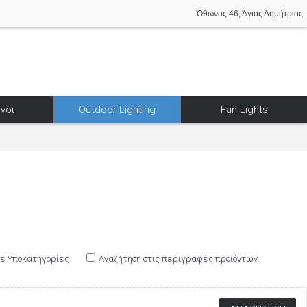
Όθωνος 46, Άγιος Δημήτριος
γοι
Outdoor Lighting
Fan Lights
σε Υποκατηγορίες
Αναζήτηση στις περιγραφές προϊόντων