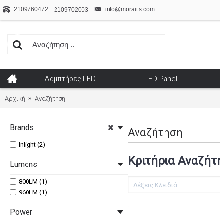
2109760472
info@moraitis.com
2109702003
Λαμπτήρες LED
LED Panel
Αρχική
Αναζήτηση
Brands
Αναζήτηση
Inlight (2)
Κριτήρια Αναζήτ
Lumens
800LM (1)
960LM (1)
Power