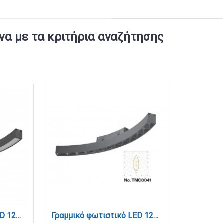
α με τα κριτήρια αναζήτησης
Γραμμικό φωτιστικό LED 12W 3CCT για Curved μαγνητική ράγα σε μαύρη απόχρωση D:34x2,2x2,5cm (TMC0021-Black)
Γραμμικό φωτιστικό LED 12W 3CCT για Curved μαγνητική ράγα σε μαύρη απόχρωση D:34x2,2x2,5cm (TMC0041-Black)