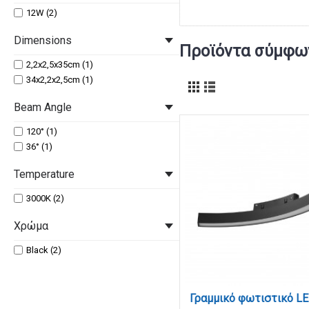
12W (2)
Dimensions
Προϊόντα σύμφων
2,2x2,5x35cm (1)
34x2,2x2,5cm (1)
Beam Angle
120° (1)
36° (1)
Temperature
3000K (2)
Χρώμα
Black (2)